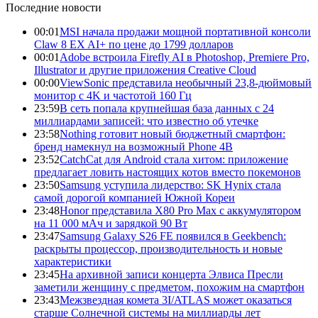
Последние новости
00:01
MSI начала продажи мощной портативной консоли
Claw 8 EX AI+ по цене до 1799 долларов
00:01
Adobe встроила Firefly AI в Photoshop, Premiere Pro,
Illustrator и другие приложения Creative Cloud
00:00
ViewSonic представила необычный 23,8-дюймовый
монитор с 4K и частотой 160 Гц
23:59
В сеть попала крупнейшая база данных с 24
миллиардами записей: что известно об утечке
23:58
Nothing готовит новый бюджетный смартфон:
бренд намекнул на возможный Phone 4B
23:52
CatchCat для Android стала хитом: приложение
предлагает ловить настоящих котов вместо покемонов
23:50
Samsung уступила лидерство: SK Hynix стала
самой дорогой компанией Южной Кореи
23:48
Honor представила X80 Pro Max с аккумулятором
на 11 000 мАч и зарядкой 90 Вт
23:47
Samsung Galaxy S26 FE появился в Geekbench:
раскрыты процессор, производительность и новые
характеристики
23:45
На архивной записи концерта Элвиса Пресли
заметили женщину с предметом, похожим на смартфон
23:43
Межзвездная комета 3I/ATLAS может оказаться
старше Солнечной системы на миллиарды лет