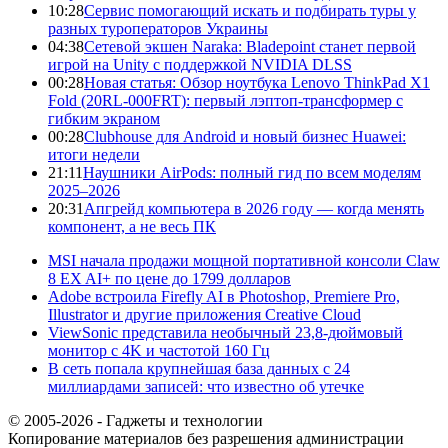
10:28
Сервис помогающий искать и подбирать туры у
разных туроператоров Украины
04:38
Сетевой экшен Naraka: Bladepoint станет первой
игрой на Unity с поддержкой NVIDIA DLSS
00:28
Новая статья: Обзор ноутбука Lenovo ThinkPad X1
Fold (20RL-000FRT): первый лэптоп-трансформер с
гибким экраном
00:28
Clubhouse для Android и новый бизнес Huawei:
итоги недели
21:11
Наушники AirPods: полный гид по всем моделям
2025–2026
20:31
Апгрейд компьютера в 2026 году — когда менять
компонент, а не весь ПК
MSI начала продажи мощной портативной консоли Claw
8 EX AI+ по цене до 1799 долларов
Adobe встроила Firefly AI в Photoshop, Premiere Pro,
Illustrator и другие приложения Creative Cloud
ViewSonic представила необычный 23,8-дюймовый
монитор с 4K и частотой 160 Гц
В сеть попала крупнейшая база данных с 24
миллиардами записей: что известно об утечке
© 2005-2026 - Гаджеты и технологии
Копирование материалов без разрешения администрации