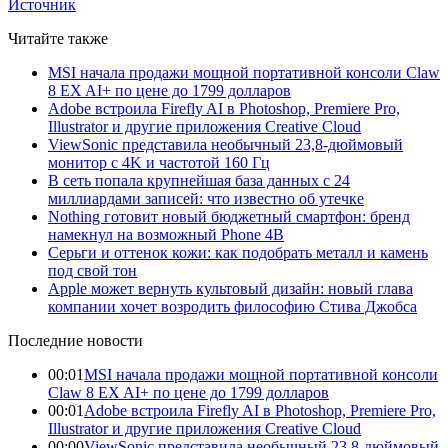
Источник
Читайте также
MSI начала продажи мощной портативной консоли Claw
8 EX AI+ по цене до 1799 долларов
Adobe встроила Firefly AI в Photoshop, Premiere Pro,
Illustrator и другие приложения Creative Cloud
ViewSonic представила необычный 23,8-дюймовый
монитор с 4K и частотой 160 Гц
В сеть попала крупнейшая база данных с 24
миллиардами записей: что известно об утечке
Nothing готовит новый бюджетный смартфон: бренд
намекнул на возможный Phone 4B
Серьги и оттенок кожи: как подобрать металл и камень
под свой тон
Apple может вернуть культовый дизайн: новый глава
компании хочет возродить философию Стива Джобса
Последние новости
00:01
MSI начала продажи мощной портативной консоли
Claw 8 EX AI+ по цене до 1799 долларов
00:01
Adobe встроила Firefly AI в Photoshop, Premiere Pro,
Illustrator и другие приложения Creative Cloud
00:00
ViewSonic представила необычный 23,8-дюймовый