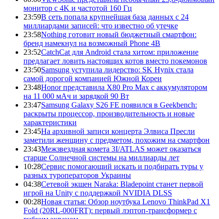
монитор с 4K и частотой 160 Гц
23:59
В сеть попала крупнейшая база данных с 24
миллиардами записей: что известно об утечке
23:58
Nothing готовит новый бюджетный смартфон:
бренд намекнул на возможный Phone 4B
23:52
CatchCat для Android стала хитом: приложение
предлагает ловить настоящих котов вместо покемонов
23:50
Samsung уступила лидерство: SK Hynix стала
самой дорогой компанией Южной Кореи
23:48
Honor представила X80 Pro Max с аккумулятором
на 11 000 мАч и зарядкой 90 Вт
23:47
Samsung Galaxy S26 FE появился в Geekbench:
раскрыты процессор, производительность и новые
характеристики
23:45
На архивной записи концерта Элвиса Пресли
заметили женщину с предметом, похожим на смартфон
23:43
Межзвездная комета 3I/ATLAS может оказаться
старше Солнечной системы на миллиарды лет
10:28
Сервис помогающий искать и подбирать туры у
разных туроператоров Украины
04:38
Сетевой экшен Naraka: Bladepoint станет первой
игрой на Unity с поддержкой NVIDIA DLSS
00:28
Новая статья: Обзор ноутбука Lenovo ThinkPad X1
Fold (20RL-000FRT): первый лэптоп-трансформер с