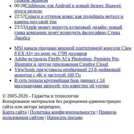
гибким экраном
00:28
Clubhouse для Android и новый бизнес Huawei:
итоги недели
22:57
Серьги и оттенок кожи: как подобрать металл и
камень под свой тон
23:53
Apple может вернуть культовый дизайн: новый
глава компании хочет возродить философию Стива
Джобса
MSI начала продажи мощной портативной консоли Claw
8 EX AI+ по цене до 1799 долларов
Adobe встроила Firefly AI в Photoshop, Premiere Pro,
Illustrator и другие приложения Creative Cloud
ViewSonic представила необычный 23,8-дюймовый
монитор с 4K и частотой 160 Гц
В сеть попала крупнейшая база данных с 24
миллиардами записей: что известно об утечке
© 2005-2026 - Гаджеты и технологии
Копирование материалов без разрешения администрации
сайта или автора запрещено.
Карта сайта
|
Политика конфиденциальности
|
Правила
пользования сайтом
|
Написать письмо