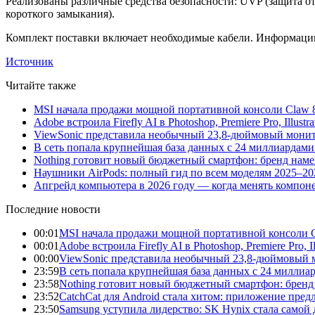
Реализованы различные средства безопасности: UVP (защита о
короткого замыкания).
Комплект поставки включает необходимые кабели. Информации
Источник
Читайте также
MSI начала продажи мощной портативной консоли Claw 8
Adobe встроила Firefly AI в Photoshop, Premiere Pro, Illust
ViewSonic представила необычный 23,8-дюймовый монито
В сеть попала крупнейшая база данных с 24 миллиардами 
Nothing готовит новый бюджетный смартфон: бренд нам
Наушники AirPods: полный гид по всем моделям 2025–20
Апгрейд компьютера в 2026 году — когда менять компоне
Последние новости
00:01
MSI начала продажи мощной портативной консоли C
00:01
Adobe встроила Firefly AI в Photoshop, Premiere Pro, 
00:00
ViewSonic представила необычный 23,8-дюймовый м
23:59
В сеть попала крупнейшая база данных с 24 миллиар
23:58
Nothing готовит новый бюджетный смартфон: бренд
23:52
CatchCat для Android стала хитом: приложение пред
23:50
Samsung уступила лидерство: SK Hynix стала само