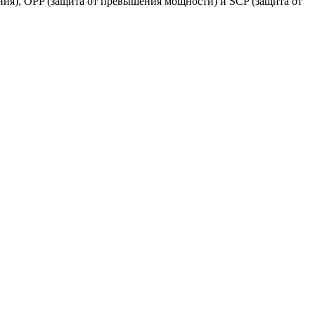
ия), OPP (защита от превышения мощности) и SCP (защита от