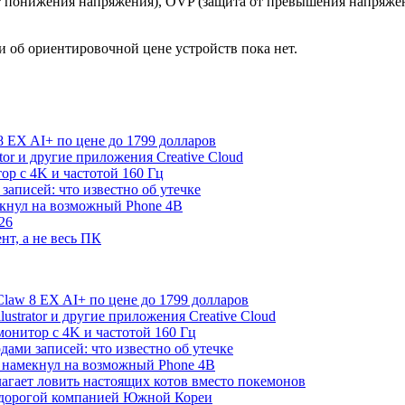
т понижения напряжения), OVP (защита от превышения напряжен
 об ориентировочной цене устройств пока нет.
 EX AI+ по цене до 1799 долларов
rator и другие приложения Creative Cloud
р с 4K и частотой 160 Гц
записей: что известно об утечке
екнул на возможный Phone 4B
26
нт, а не весь ПК
law 8 EX AI+ по цене до 1799 долларов
Illustrator и другие приложения Creative Cloud
онитор с 4K и частотой 160 Гц
дами записей: что известно об утечке
 намекнул на возможный Phone 4B
лагает ловить настоящих котов вместо покемонов
й дорогой компанией Южной Кореи