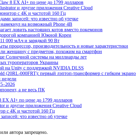
law 8 EX AI+ по цене до 1799 долларов
Illustrator и другие приложения Creative Cloud
онитор с 4K и частотой 160 Гц
дами записей: что известно об утечке
 намекнул на возможный Phone 4B
лагает ловить настоящих котов вместо покемонов
й дорогой компанией Южной Кореи
11 000 мАч и зарядкой 90 Вт
рыты процессор, производительность и новые характеристики
или женщину с предметом, похожим на смартфон
рше Солнечной системы на миллиарды лет
ных туроператоров Украины
грой на Unity с поддержкой NVIDIA DLSS
Fold (20RL-000FRT): первый лэптоп-трансформер с гибким экран
и недели
25–2026
понент, а не весь ПК
 EX AI+ по цене до 1799 долларов
rator и другие приложения Creative Cloud
р с 4K и частотой 160 Гц
записей: что известно об утечке
или автора запрещено.