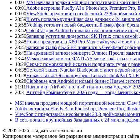
00:01
MSI начала продажи мощной портативной консоли C
00:01
Adobe встроила Firefly AI в Photoshop, Premiere Pro, 
00:00
ViewSonic представила необычный 23,8-дюймовый м
23:59
В сеть попала крупнейшая база данных с 24 миллиар
23:58
Nothing готовит новый бюджетный смартфон: бренд
23:52
CatchCat для Android стала хитом: приложение пред
23:50
Samsung уступила лидерство: SK Hynix стала само
23:48
Honor представила X80 Pro Max с аккумулятором на 
23:47
Samsung Galaxy S26 FE появился в Geekbench: раск
23:45
На архивной записи концерта Элвиса Пресли замет
23:43
Межзвездная комета 3I/ATLAS может оказаться ста
10:28
Сервис помогающий искать и подбирать туры у раз
04:38
Сетевой экшен Naraka: Bladepoint станет первой и
00:28
Новая статья: Обзор ноутбука Lenovo ThinkPad X1 
00:28
Clubhouse для Android и новый бизнес Huawei: итог
21:11
Наушники AirPods: полный гид по всем моделям 20
20:31
Апгрейд компьютера в 2026 году — когда менять ком
MSI начала продажи мощной портативной консоли Claw 8
Adobe встроила Firefly AI в Photoshop, Premiere Pro, Illust
ViewSonic представила необычный 23,8-дюймовый монито
В сеть попала крупнейшая база данных с 24 миллиардами 
© 2005-2026 - Гаджеты и технологии
Копирование материалов без разрешения администрации сайта 