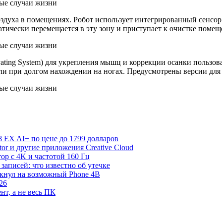
воздуха в помещениях. Робот использует интегрированный сенсор
матически перемещается в эту зону и приступает к очистке помещ
ating System) для укрепления мышц и коррекции осанки пользова
ли при долгом нахождении на ногах. Предусмотрены версии для 
 EX AI+ по цене до 1799 долларов
rator и другие приложения Creative Cloud
р с 4K и частотой 160 Гц
записей: что известно об утечке
екнул на возможный Phone 4B
26
нт, а не весь ПК