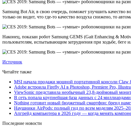
Samsung Bot Air, в свою очередь, поможет улучшить качество 
только он видит, что где-то качество воздуха снижено, то авто
Наконец, показан робот Samsung GEMS (Gait Enhancing & Motiv
пользователям, испытывающим затруднения при ходьбе, беге и
Источник
Читайте также
MSI начала продажи мощной портативной консоли Claw 8
Adobe встроила Firefly AI в Photoshop, Premiere Pro, Illust
ViewSonic представила необычный 23,8-дюймовый монито
В сеть попала крупнейшая база данных с 24 миллиардами 
Nothing готовит новый бюджетный смартфон: бренд нам
Наушники AirPods: полный гид по всем моделям 2025–20
Апгрейд компьютера в 2026 году — когда менять компоне
Последние новости