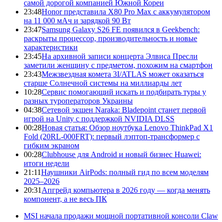
самой дорогой компанией Южной Кореи
23:48
Honor представила X80 Pro Max с аккумулятором
на 11 000 мАч и зарядкой 90 Вт
23:47
Samsung Galaxy S26 FE появился в Geekbench:
раскрыты процессор, производительность и новые
характеристики
23:45
На архивной записи концерта Элвиса Пресли
заметили женщину с предметом, похожим на смартфон
23:43
Межзвездная комета 3I/ATLAS может оказаться
старше Солнечной системы на миллиарды лет
10:28
Сервис помогающий искать и подбирать туры у
разных туроператоров Украины
04:38
Сетевой экшен Naraka: Bladepoint станет первой
игрой на Unity с поддержкой NVIDIA DLSS
00:28
Новая статья: Обзор ноутбука Lenovo ThinkPad X1
Fold (20RL-000FRT): первый лэптоп-трансформер с
гибким экраном
00:28
Clubhouse для Android и новый бизнес Huawei:
итоги недели
21:11
Наушники AirPods: полный гид по всем моделям
2025–2026
20:31
Апгрейд компьютера в 2026 году — когда менять
компонент, а не весь ПК
MSI начала продажи мощной портативной консоли Claw