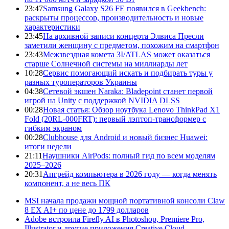
23:47
Samsung Galaxy S26 FE появился в Geekbench:
раскрыты процессор, производительность и новые
характеристики
23:45
На архивной записи концерта Элвиса Пресли
заметили женщину с предметом, похожим на смартфон
23:43
Межзвездная комета 3I/ATLAS может оказаться
старше Солнечной системы на миллиарды лет
10:28
Сервис помогающий искать и подбирать туры у
разных туроператоров Украины
04:38
Сетевой экшен Naraka: Bladepoint станет первой
игрой на Unity с поддержкой NVIDIA DLSS
00:28
Новая статья: Обзор ноутбука Lenovo ThinkPad X1
Fold (20RL-000FRT): первый лэптоп-трансформер с
гибким экраном
00:28
Clubhouse для Android и новый бизнес Huawei:
итоги недели
21:11
Наушники AirPods: полный гид по всем моделям
2025–2026
20:31
Апгрейд компьютера в 2026 году — когда менять
компонент, а не весь ПК
MSI начала продажи мощной портативной консоли Claw
8 EX AI+ по цене до 1799 долларов
Adobe встроила Firefly AI в Photoshop, Premiere Pro,
Illustrator и другие приложения Creative Cloud