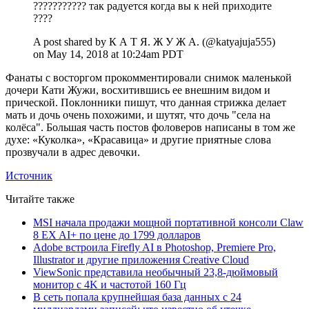
??????????? так радуется когда вы к ней приходите
????
A post shared by К А Т Я. Ж У Ж А. (@katyajuja555)
on
May 14, 2018 at 10:24am PDT
Фанаты с восторгом прокомментировали снимок маленькой
дочери Кати Жужи, восхитившись ее внешним видом и
прической. Поклонники пишут, что данная стрижка делает
мать и дочь очень похожими, и шутят, что дочь "села на
колёса". Большая часть постов фоловеров написаны в том же
духе: «Куколка», «Красавица» и другие приятные слова
прозвучали в адрес девочки.
Источник
Читайте также
MSI начала продажи мощной портативной консоли Claw
8 EX AI+ по цене до 1799 долларов
Adobe встроила Firefly AI в Photoshop, Premiere Pro,
Illustrator и другие приложения Creative Cloud
ViewSonic представила необычный 23,8-дюймовый
монитор с 4K и частотой 160 Гц
В сеть попала крупнейшая база данных с 24