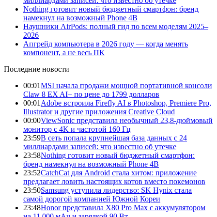
миллиардами записей: что известно об утечке
Nothing готовит новый бюджетный смартфон: бренд
намекнул на возможный Phone 4B
Наушники AirPods: полный гид по всем моделям 2025–
2026
Апгрейд компьютера в 2026 году — когда менять
компонент, а не весь ПК
Последние новости
00:01
MSI начала продажи мощной портативной консоли
Claw 8 EX AI+ по цене до 1799 долларов
00:01
Adobe встроила Firefly AI в Photoshop, Premiere Pro,
Illustrator и другие приложения Creative Cloud
00:00
ViewSonic представила необычный 23,8-дюймовый
монитор с 4K и частотой 160 Гц
23:59
В сеть попала крупнейшая база данных с 24
миллиардами записей: что известно об утечке
23:58
Nothing готовит новый бюджетный смартфон:
бренд намекнул на возможный Phone 4B
23:52
CatchCat для Android стала хитом: приложение
предлагает ловить настоящих котов вместо покемонов
23:50
Samsung уступила лидерство: SK Hynix стала
самой дорогой компанией Южной Кореи
23:48
Honor представила X80 Pro Max с аккумулятором
на 11 000 мАч и зарядкой 90 Вт