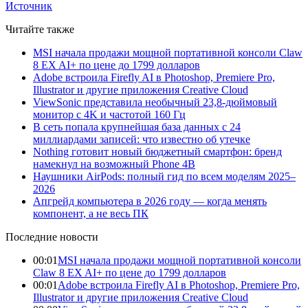
Источник
Читайте также
MSI начала продажи мощной портативной консоли Claw
8 EX AI+ по цене до 1799 долларов
Adobe встроила Firefly AI в Photoshop, Premiere Pro,
Illustrator и другие приложения Creative Cloud
ViewSonic представила необычный 23,8-дюймовый
монитор с 4K и частотой 160 Гц
В сеть попала крупнейшая база данных с 24
миллиардами записей: что известно об утечке
Nothing готовит новый бюджетный смартфон: бренд
намекнул на возможный Phone 4B
Наушники AirPods: полный гид по всем моделям 2025–
2026
Апгрейд компьютера в 2026 году — когда менять
компонент, а не весь ПК
Последние новости
00:01
MSI начала продажи мощной портативной консоли
Claw 8 EX AI+ по цене до 1799 долларов
00:01
Adobe встроила Firefly AI в Photoshop, Premiere Pro,
Illustrator и другие приложения Creative Cloud