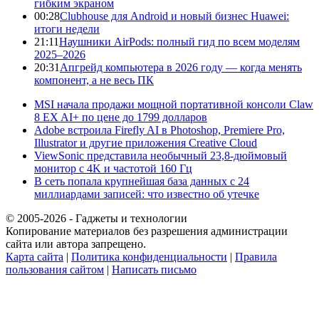
гибким экраном
00:28
Clubhouse для Android и новый бизнес Huawei:
итоги недели
21:11
Наушники AirPods: полный гид по всем моделям
2025–2026
20:31
Апгрейд компьютера в 2026 году — когда менять
компонент, а не весь ПК
MSI начала продажи мощной портативной консоли Claw
8 EX AI+ по цене до 1799 долларов
Adobe встроила Firefly AI в Photoshop, Premiere Pro,
Illustrator и другие приложения Creative Cloud
ViewSonic представила необычный 23,8-дюймовый
монитор с 4K и частотой 160 Гц
В сеть попала крупнейшая база данных с 24
миллиардами записей: что известно об утечке
© 2005-2026 - Гаджеты и технологии
Копирование материалов без разрешения администрации
сайта или автора запрещено.
Карта сайта
|
Политика конфиденциальности
|
Правила
пользования сайтом
|
Написать письмо