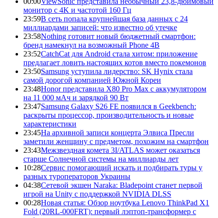
00:00
ViewSonic представила необычный 23,8-дюймовый
монитор с 4K и частотой 160 Гц
23:59
В сеть попала крупнейшая база данных с 24
миллиардами записей: что известно об утечке
23:58
Nothing готовит новый бюджетный смартфон:
бренд намекнул на возможный Phone 4B
23:52
CatchCat для Android стала хитом: приложение
предлагает ловить настоящих котов вместо покемонов
23:50
Samsung уступила лидерство: SK Hynix стала
самой дорогой компанией Южной Кореи
23:48
Honor представила X80 Pro Max с аккумулятором
на 11 000 мАч и зарядкой 90 Вт
23:47
Samsung Galaxy S26 FE появился в Geekbench:
раскрыты процессор, производительность и новые
характеристики
23:45
На архивной записи концерта Элвиса Пресли
заметили женщину с предметом, похожим на смартфон
23:43
Межзвездная комета 3I/ATLAS может оказаться
старше Солнечной системы на миллиарды лет
10:28
Сервис помогающий искать и подбирать туры у
разных туроператоров Украины
04:38
Сетевой экшен Naraka: Bladepoint станет первой
игрой на Unity с поддержкой NVIDIA DLSS
00:28
Новая статья: Обзор ноутбука Lenovo ThinkPad X1
Fold (20RL-000FRT): первый лэптоп-трансформер с