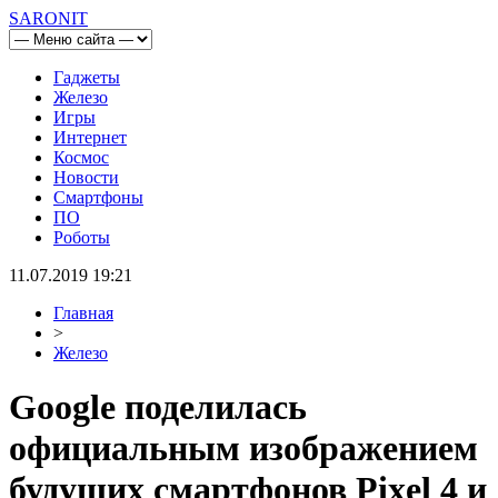
SARONIT
Гаджеты
Железо
Игры
Интернет
Космос
Новости
Смартфоны
ПО
Роботы
11.07.2019 19:21
Главная
>
Железо
Google поделилась
официальным изображением
будущих смартфонов Pixel 4 и