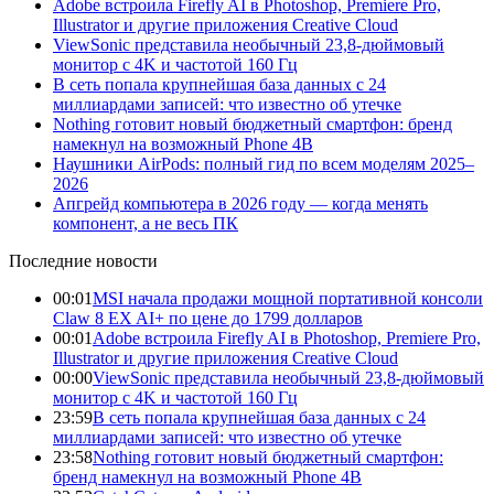
Adobe встроила Firefly AI в Photoshop, Premiere Pro,
Illustrator и другие приложения Creative Cloud
ViewSonic представила необычный 23,8-дюймовый
монитор с 4K и частотой 160 Гц
В сеть попала крупнейшая база данных с 24
миллиардами записей: что известно об утечке
Nothing готовит новый бюджетный смартфон: бренд
намекнул на возможный Phone 4B
Наушники AirPods: полный гид по всем моделям 2025–
2026
Апгрейд компьютера в 2026 году — когда менять
компонент, а не весь ПК
Последние новости
00:01
MSI начала продажи мощной портативной консоли
Claw 8 EX AI+ по цене до 1799 долларов
00:01
Adobe встроила Firefly AI в Photoshop, Premiere Pro,
Illustrator и другие приложения Creative Cloud
00:00
ViewSonic представила необычный 23,8-дюймовый
монитор с 4K и частотой 160 Гц
23:59
В сеть попала крупнейшая база данных с 24
миллиардами записей: что известно об утечке
23:58
Nothing готовит новый бюджетный смартфон:
бренд намекнул на возможный Phone 4B