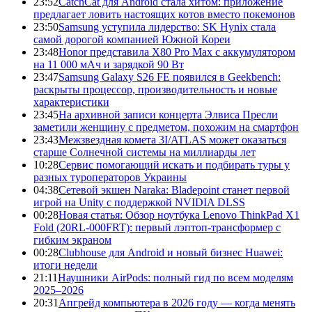
23:52
CatchCat для Android стала хитом: приложение
предлагает ловить настоящих котов вместо покемонов
23:50
Samsung уступила лидерство: SK Hynix стала
самой дорогой компанией Южной Кореи
23:48
Honor представила X80 Pro Max с аккумулятором
на 11 000 мАч и зарядкой 90 Вт
23:47
Samsung Galaxy S26 FE появился в Geekbench:
раскрыты процессор, производительность и новые
характеристики
23:45
На архивной записи концерта Элвиса Пресли
заметили женщину с предметом, похожим на смартфон
23:43
Межзвездная комета 3I/ATLAS может оказаться
старше Солнечной системы на миллиарды лет
10:28
Сервис помогающий искать и подбирать туры у
разных туроператоров Украины
04:38
Сетевой экшен Naraka: Bladepoint станет первой
игрой на Unity с поддержкой NVIDIA DLSS
00:28
Новая статья: Обзор ноутбука Lenovo ThinkPad X1
Fold (20RL-000FRT): первый лэптоп-трансформер с
гибким экраном
00:28
Clubhouse для Android и новый бизнес Huawei:
итоги недели
21:11
Наушники AirPods: полный гид по всем моделям
2025–2026
20:31
Апгрейд компьютера в 2026 году — когда менять