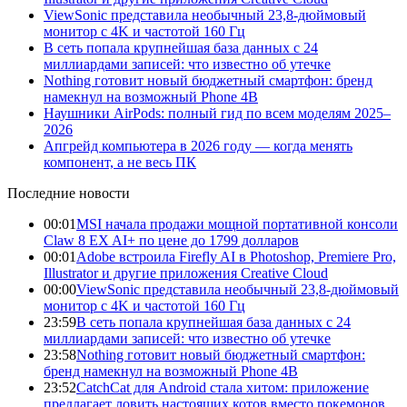
ViewSonic представила необычный 23,8-дюймовый
монитор с 4K и частотой 160 Гц
В сеть попала крупнейшая база данных с 24
миллиардами записей: что известно об утечке
Nothing готовит новый бюджетный смартфон: бренд
намекнул на возможный Phone 4B
Наушники AirPods: полный гид по всем моделям 2025–
2026
Апгрейд компьютера в 2026 году — когда менять
компонент, а не весь ПК
Последние новости
00:01
MSI начала продажи мощной портативной консоли
Claw 8 EX AI+ по цене до 1799 долларов
00:01
Adobe встроила Firefly AI в Photoshop, Premiere Pro,
Illustrator и другие приложения Creative Cloud
00:00
ViewSonic представила необычный 23,8-дюймовый
монитор с 4K и частотой 160 Гц
23:59
В сеть попала крупнейшая база данных с 24
миллиардами записей: что известно об утечке
23:58
Nothing готовит новый бюджетный смартфон:
бренд намекнул на возможный Phone 4B
23:52
CatchCat для Android стала хитом: приложение
предлагает ловить настоящих котов вместо покемонов