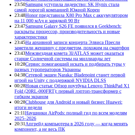
23:50
Samsung уступила лидерство: SK Hynix стала
самой дорогой компанией Южной Кореи
23:48
Honor представила X80 Pro Max с аккумулятором
на 11 000 мАч и зарядкой 90 Вт
23:47
Samsung Galaxy S26 FE появился в Geekbench:
раскрыты процессор, производительность и новые
характеристики
23:45
На архивной записи концерта Элвиса Пресли
заметили женщину с предметом, похожим на смартфон
23:43
Межзвездная комета 3I/ATLAS может оказаться
старше Солнечной системы на миллиарды лет
10:28
Сервис помогающий искать и подбирать туры у
разных туроператоров Украины
04:38
Сетевой экшен Naraka: Bladepoint станет первой
игрой на Unity с поддержкой NVIDIA DLSS
00:28
Новая статья: Обзор ноутбука Lenovo ThinkPad X1
Fold (20RL-000FRT): первый лэптоп-трансформер с
гибким экраном
00:28
Clubhouse для Android и новый бизнес Huawei:
итоги недели
21:11
Наушники AirPods: полный гид по всем моделям
2025–2026
20:31
Апгрейд компьютера в 2026 году — когда менять
компонент, а не весь ПК