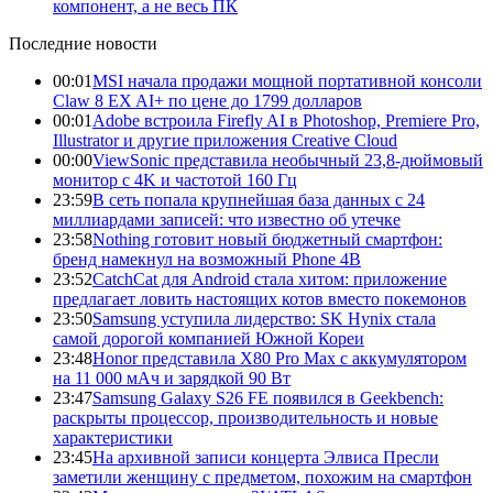
компонент, а не весь ПК
Последние новости
00:01
MSI начала продажи мощной портативной консоли
Claw 8 EX AI+ по цене до 1799 долларов
00:01
Adobe встроила Firefly AI в Photoshop, Premiere Pro,
Illustrator и другие приложения Creative Cloud
00:00
ViewSonic представила необычный 23,8-дюймовый
монитор с 4K и частотой 160 Гц
23:59
В сеть попала крупнейшая база данных с 24
миллиардами записей: что известно об утечке
23:58
Nothing готовит новый бюджетный смартфон:
бренд намекнул на возможный Phone 4B
23:52
CatchCat для Android стала хитом: приложение
предлагает ловить настоящих котов вместо покемонов
23:50
Samsung уступила лидерство: SK Hynix стала
самой дорогой компанией Южной Кореи
23:48
Honor представила X80 Pro Max с аккумулятором
на 11 000 мАч и зарядкой 90 Вт
23:47
Samsung Galaxy S26 FE появился в Geekbench:
раскрыты процессор, производительность и новые
характеристики
23:45
На архивной записи концерта Элвиса Пресли
заметили женщину с предметом, похожим на смартфон