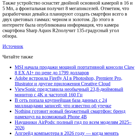
Также устройство оснастят двойной основной камерой в 16 и
5 Мп, а фронтальная получит 8 мегапикселей. Отметим, что
разработчики девайса планируют создать смартфон всего в
двух цветовых гаммах: черном и золотом. До этого в
интернете была опубликована информация, что камера
смартфона Sharp Aquos R2получит 135-градусный угол
обзора.
Источник
Читайте также
MSI начала продажи мощной портативной консоли Claw
8 EX AI+ по цене до 1799 долларов
Adobe встроила Firefly AI в Photoshop, Premiere Pro,
Illustrator и другие приложения Creative Cloud
ViewSonic представила необычный 23,8-дюймовый
монитор с 4K и частотой 160 Гц
В сеть попала крупнейшая база данных с 24
миллиардами записей: что известно об утечке
Nothing готовит новый бюджетный смартфон: бренд
намекнул на возможный Phone 4B
Наушники AirPods: полный гид по всем моделям 2025–
2026
Апгрейд компьютера в 2026 году — когда менять