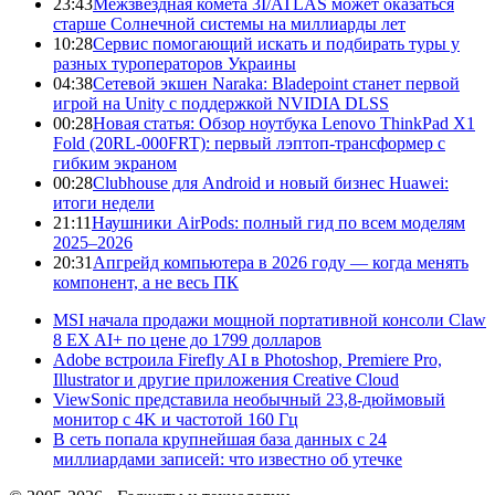
23:43
Межзвездная комета 3I/ATLAS может оказаться
старше Солнечной системы на миллиарды лет
10:28
Сервис помогающий искать и подбирать туры у
разных туроператоров Украины
04:38
Сетевой экшен Naraka: Bladepoint станет первой
игрой на Unity с поддержкой NVIDIA DLSS
00:28
Новая статья: Обзор ноутбука Lenovo ThinkPad X1
Fold (20RL-000FRT): первый лэптоп-трансформер с
гибким экраном
00:28
Clubhouse для Android и новый бизнес Huawei:
итоги недели
21:11
Наушники AirPods: полный гид по всем моделям
2025–2026
20:31
Апгрейд компьютера в 2026 году — когда менять
компонент, а не весь ПК
MSI начала продажи мощной портативной консоли Claw
8 EX AI+ по цене до 1799 долларов
Adobe встроила Firefly AI в Photoshop, Premiere Pro,
Illustrator и другие приложения Creative Cloud
ViewSonic представила необычный 23,8-дюймовый
монитор с 4K и частотой 160 Гц
В сеть попала крупнейшая база данных с 24
миллиардами записей: что известно об утечке