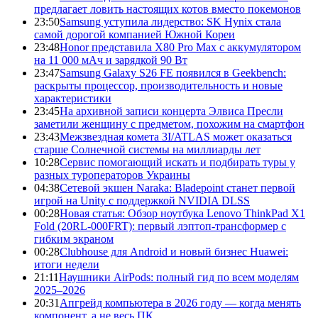
предлагает ловить настоящих котов вместо покемонов
23:50
Samsung уступила лидерство: SK Hynix стала
самой дорогой компанией Южной Кореи
23:48
Honor представила X80 Pro Max с аккумулятором
на 11 000 мАч и зарядкой 90 Вт
23:47
Samsung Galaxy S26 FE появился в Geekbench:
раскрыты процессор, производительность и новые
характеристики
23:45
На архивной записи концерта Элвиса Пресли
заметили женщину с предметом, похожим на смартфон
23:43
Межзвездная комета 3I/ATLAS может оказаться
старше Солнечной системы на миллиарды лет
10:28
Сервис помогающий искать и подбирать туры у
разных туроператоров Украины
04:38
Сетевой экшен Naraka: Bladepoint станет первой
игрой на Unity с поддержкой NVIDIA DLSS
00:28
Новая статья: Обзор ноутбука Lenovo ThinkPad X1
Fold (20RL-000FRT): первый лэптоп-трансформер с
гибким экраном
00:28
Clubhouse для Android и новый бизнес Huawei:
итоги недели
21:11
Наушники AirPods: полный гид по всем моделям
2025–2026
20:31
Апгрейд компьютера в 2026 году — когда менять
компонент, а не весь ПК