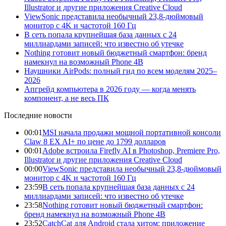
Illustrator и другие приложения Creative Cloud
ViewSonic представила необычный 23,8-дюймовый
монитор с 4K и частотой 160 Гц
В сеть попала крупнейшая база данных с 24
миллиардами записей: что известно об утечке
Nothing готовит новый бюджетный смартфон: бренд
намекнул на возможный Phone 4B
Наушники AirPods: полный гид по всем моделям 2025–
2026
Апгрейд компьютера в 2026 году — когда менять
компонент, а не весь ПК
Последние новости
00:01
MSI начала продажи мощной портативной консоли
Claw 8 EX AI+ по цене до 1799 долларов
00:01
Adobe встроила Firefly AI в Photoshop, Premiere Pro,
Illustrator и другие приложения Creative Cloud
00:00
ViewSonic представила необычный 23,8-дюймовый
монитор с 4K и частотой 160 Гц
23:59
В сеть попала крупнейшая база данных с 24
миллиардами записей: что известно об утечке
23:58
Nothing готовит новый бюджетный смартфон:
бренд намекнул на возможный Phone 4B
23:52
CatchCat для Android стала хитом: приложение