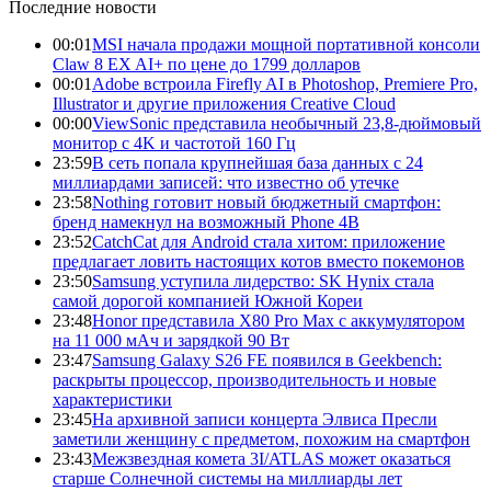
Последние новости
00:01
MSI начала продажи мощной портативной консоли
Claw 8 EX AI+ по цене до 1799 долларов
00:01
Adobe встроила Firefly AI в Photoshop, Premiere Pro,
Illustrator и другие приложения Creative Cloud
00:00
ViewSonic представила необычный 23,8-дюймовый
монитор с 4K и частотой 160 Гц
23:59
В сеть попала крупнейшая база данных с 24
миллиардами записей: что известно об утечке
23:58
Nothing готовит новый бюджетный смартфон:
бренд намекнул на возможный Phone 4B
23:52
CatchCat для Android стала хитом: приложение
предлагает ловить настоящих котов вместо покемонов
23:50
Samsung уступила лидерство: SK Hynix стала
самой дорогой компанией Южной Кореи
23:48
Honor представила X80 Pro Max с аккумулятором
на 11 000 мАч и зарядкой 90 Вт
23:47
Samsung Galaxy S26 FE появился в Geekbench:
раскрыты процессор, производительность и новые
характеристики
23:45
На архивной записи концерта Элвиса Пресли
заметили женщину с предметом, похожим на смартфон
23:43
Межзвездная комета 3I/ATLAS может оказаться
старше Солнечной системы на миллиарды лет