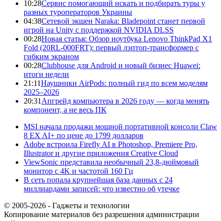
10:28
Сервис помогающий искать и подбирать туры у
разных туроператоров Украины
04:38
Сетевой экшен Naraka: Bladepoint станет первой
игрой на Unity с поддержкой NVIDIA DLSS
00:28
Новая статья: Обзор ноутбука Lenovo ThinkPad X1
Fold (20RL-000FRT): первый лэптоп-трансформер с
гибким экраном
00:28
Clubhouse для Android и новый бизнес Huawei:
итоги недели
21:11
Наушники AirPods: полный гид по всем моделям
2025–2026
20:31
Апгрейд компьютера в 2026 году — когда менять
компонент, а не весь ПК
MSI начала продажи мощной портативной консоли Claw
8 EX AI+ по цене до 1799 долларов
Adobe встроила Firefly AI в Photoshop, Premiere Pro,
Illustrator и другие приложения Creative Cloud
ViewSonic представила необычный 23,8-дюймовый
монитор с 4K и частотой 160 Гц
В сеть попала крупнейшая база данных с 24
миллиардами записей: что известно об утечке
© 2005-2026 - Гаджеты и технологии
Копирование материалов без разрешения администрации