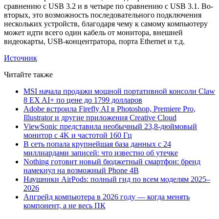
сравнению с USB 3.2 и в четыре по сравнению с USB 3.1. Во-
вторых, это возможность последовательного подключения
нескольких устройств, благодаря чему к самому компьютеру
может идти всего один кабель от монитора, внешней
видеокарты, USB-концентратора, порта Ethernet и т.д.
Источник
Читайте также
MSI начала продажи мощной портативной консоли Claw
8 EX AI+ по цене до 1799 долларов
Adobe встроила Firefly AI в Photoshop, Premiere Pro,
Illustrator и другие приложения Creative Cloud
ViewSonic представила необычный 23,8-дюймовый
монитор с 4K и частотой 160 Гц
В сеть попала крупнейшая база данных с 24
миллиардами записей: что известно об утечке
Nothing готовит новый бюджетный смартфон: бренд
намекнул на возможный Phone 4B
Наушники AirPods: полный гид по всем моделям 2025–
2026
Апгрейд компьютера в 2026 году — когда менять
компонент, а не весь ПК