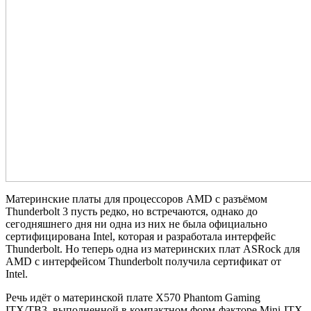
Материнские платы для процессоров AMD с разъёмом
Thunderbolt 3 пусть редко, но встречаются, однако до
сегодняшнего дня ни одна из них не была официально
сертифицирована Intel, которая и разработала интерфейс
Thunderbolt. Но теперь одна из материнских плат ASRock для
AMD с интерфейсом Thunderbolt получила сертификат от
Intel.
Речь идёт о материнской плате X570 Phantom Gaming
ITX/TB3, выполненной в компактном форм-факторе Mini-ITX