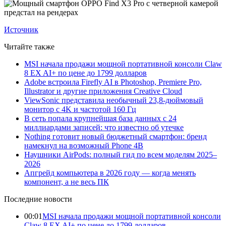
Источник
Читайте также
MSI начала продажи мощной портативной консоли Claw
8 EX AI+ по цене до 1799 долларов
Adobe встроила Firefly AI в Photoshop, Premiere Pro,
Illustrator и другие приложения Creative Cloud
ViewSonic представила необычный 23,8-дюймовый
монитор с 4K и частотой 160 Гц
В сеть попала крупнейшая база данных с 24
миллиардами записей: что известно об утечке
Nothing готовит новый бюджетный смартфон: бренд
намекнул на возможный Phone 4B
Наушники AirPods: полный гид по всем моделям 2025–
2026
Апгрейд компьютера в 2026 году — когда менять
компонент, а не весь ПК
Последние новости
00:01
MSI начала продажи мощной портативной консоли
Claw 8 EX AI+ по цене до 1799 долларов