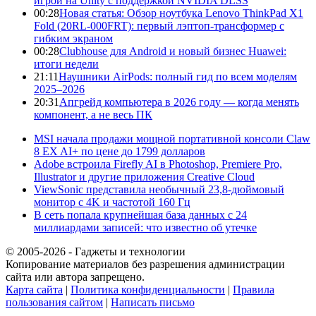
игрой на Unity с поддержкой NVIDIA DLSS
00:28
Новая статья: Обзор ноутбука Lenovo ThinkPad X1
Fold (20RL-000FRT): первый лэптоп-трансформер с
гибким экраном
00:28
Clubhouse для Android и новый бизнес Huawei:
итоги недели
21:11
Наушники AirPods: полный гид по всем моделям
2025–2026
20:31
Апгрейд компьютера в 2026 году — когда менять
компонент, а не весь ПК
MSI начала продажи мощной портативной консоли Claw
8 EX AI+ по цене до 1799 долларов
Adobe встроила Firefly AI в Photoshop, Premiere Pro,
Illustrator и другие приложения Creative Cloud
ViewSonic представила необычный 23,8-дюймовый
монитор с 4K и частотой 160 Гц
В сеть попала крупнейшая база данных с 24
миллиардами записей: что известно об утечке
© 2005-2026 - Гаджеты и технологии
Копирование материалов без разрешения администрации
сайта или автора запрещено.
Карта сайта
|
Политика конфиденциальности
|
Правила
пользования сайтом
|
Написать письмо