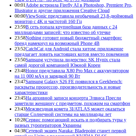
00:01
Adobe встроила Firefly AI в Photoshop, Premiere Pro,
Illustrator и другие приложения Creative Cloud
00:00
ViewSonic представила необычный 23,8-дюймовый
монитор с 4K и частотой 160 Гц
23:59
В сеть попала крупнейшая база данных с 24
миллиардами записей: что известно об утечке
23:58
Nothing готовит новый бюджетный смартфон:
бренд намекнул на возможный Phone 4B
23:52
CatchCat для Android стала хитом: приложение
предлагает ловить настоящих котов вместо покемонов
23:50
Samsung уступила лидерство: SK Hynix стала
самой дорогой компанией Южной Кореи
23:48
Honor представила X80 Pro Max с аккумулятором
на 11 000 мАч и зарядкой 90 Вт
23:47
Samsung Galaxy S26 FE появился в Geekbench:
раскрыты процессор, производительность и новые
характеристики
23:45
На архивной записи концерта Элвиса Пресли
заметили женщину с предметом, похожим на смартфон
23:43
Межзвездная комета 3I/ATLAS может оказаться
старше Солнечной системы на миллиарды лет
10:28
Сервис помогающий искать и подбирать туры у
разных туроператоров Украины
04:38
Сетевой экшен Naraka: Bladepoint станет первой