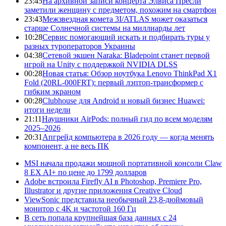
23:45
На архивной записи концерта Элвиса Пресли
заметили женщину с предметом, похожим на смартфон
23:43
Межзвездная комета 3I/ATLAS может оказаться
старше Солнечной системы на миллиарды лет
10:28
Сервис помогающий искать и подбирать туры у
разных туроператоров Украины
04:38
Сетевой экшен Naraka: Bladepoint станет первой
игрой на Unity с поддержкой NVIDIA DLSS
00:28
Новая статья: Обзор ноутбука Lenovo ThinkPad X1
Fold (20RL-000FRT): первый лэптоп-трансформер с
гибким экраном
00:28
Clubhouse для Android и новый бизнес Huawei:
итоги недели
21:11
Наушники AirPods: полный гид по всем моделям
2025–2026
20:31
Апгрейд компьютера в 2026 году — когда менять
компонент, а не весь ПК
MSI начала продажи мощной портативной консоли Claw
8 EX AI+ по цене до 1799 долларов
Adobe встроила Firefly AI в Photoshop, Premiere Pro,
Illustrator и другие приложения Creative Cloud
ViewSonic представила необычный 23,8-дюймовый
монитор с 4K и частотой 160 Гц
В сеть попала крупнейшая база данных с 24