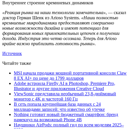
Внутреннее строение кремниевых динамиков
«Реакция рынка на наши технологии замечательна»
, ― сказал
доктор Герман Шенк из Arioso Systems.
«Наши полностью
кремниевые микродинамики предоставляют совершенно
новые возможности дизайна и имеют потенциал для
формирования новых привлекательных цепочек в получении
дохода. Индустрия это четко осознала. Теперь для Arioso
крайне важно приблизить готовность рынка».
Источник
Читайте также
MSI начала продажи мощной портативной консоли Claw
8 EX AI+ по цене до 1799 долларов
Adobe встроила Firefly AI в Photoshop, Premiere Pro,
Illustrator и другие приложения Creative Cloud
ViewSonic представила необычный 23,8-дюймовый
монитор с 4K и частотой 160 Гц
В сеть попала крупнейшая база данных с 24
миллиардами записей: что известно об утечке
Nothing готовит новый бюджетный смартфон: бренд
намекнул на возможный Phone 4B
Наушники AirPods: полный гид по всем моделям 2025–