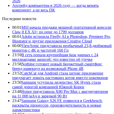
2026
Апгрейд компьютера в 2026 году — когда менять
компонент, а не весь ПК
Последние новости
00:01
MSI начала продажи мощной портативной консоли
Claw 8 EX AI+ по цене до 1799 долларов
00:01
Adobe встроила Firefly AI в Photoshop, Premiere Pro,
Illustrator и другие приложения Creative Cloud
00:00
ViewSonic представила необычный 23,8-дюймовый
монитор с 4K и частотой 160 Гц
23:59
В сеть попала крупнейшая база данных с 24
миллиардами записей: что известно об утечке
23:58
Nothing готовит новый бюджетный смартфон:
бренд намекнул на возможный Phone 4B
23:52
CatchCat для Android стала хитом: приложение
предлагает ловить настоящих котов вместо покемонов
23:50
Samsung уступила лидерство: SK Hynix стала
самой дорогой компанией Южной Кореи
23:48
Honor представила X80 Pro Max с аккумулятором
на 11 000 мАч и зарядкой 90 Вт
23:47
Samsung Galaxy S26 FE появился в Geekbench:
раскрыты процессор, производительность и новые
характеристики