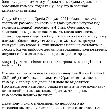
больше. Дело в том, что у айфона часть экрана скрадывает
объёмный козырёк, тогда как у Sony это небольшая
каплевидная выемка.
С другой стороны, Xperia Compact 2021 обладает весьма
толстыми рамками по краям и выдающимся выступом под
экраном шириной, вероятно, в 4-5 мм. Очевидно, что
флагманская модель не может иметь такую внешность, а
значит, будущий смартфон будет относиться скорее к среднему
или даже бюджетному сегменту рынка. То есть прямую
конкуренцию iPhone 12 mini японская новинка составить не
сможет, будучи выбором для непривередливых пользователей,
ищущих себе компактный аппарат на роль второго.
Какую функцию iPhone хотят скопировать в Google для
Android 12
С точки зрения технологического оснащения Xperia Compact
2021 звёзд с неба тоже не хватает. Обратите внимание на
камеру. У японца она двойная и явно не выделяется.
Производитель намеренно решил не делать из неё доминанту
всего дизайна, намекая таким образом, что на роль
камерофона новинка не тянет.
Даже популярного и чрезвычайно недорогого по
сегодняшним меркам дисплейного сканера отпечатков тут