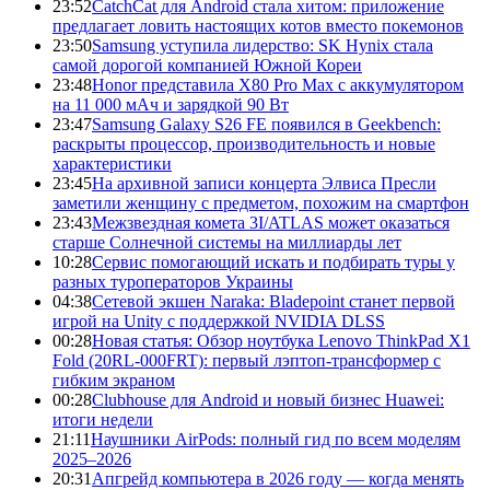
23:52
CatchCat для Android стала хитом: приложение
предлагает ловить настоящих котов вместо покемонов
23:50
Samsung уступила лидерство: SK Hynix стала
самой дорогой компанией Южной Кореи
23:48
Honor представила X80 Pro Max с аккумулятором
на 11 000 мАч и зарядкой 90 Вт
23:47
Samsung Galaxy S26 FE появился в Geekbench:
раскрыты процессор, производительность и новые
характеристики
23:45
На архивной записи концерта Элвиса Пресли
заметили женщину с предметом, похожим на смартфон
23:43
Межзвездная комета 3I/ATLAS может оказаться
старше Солнечной системы на миллиарды лет
10:28
Сервис помогающий искать и подбирать туры у
разных туроператоров Украины
04:38
Сетевой экшен Naraka: Bladepoint станет первой
игрой на Unity с поддержкой NVIDIA DLSS
00:28
Новая статья: Обзор ноутбука Lenovo ThinkPad X1
Fold (20RL-000FRT): первый лэптоп-трансформер с
гибким экраном
00:28
Clubhouse для Android и новый бизнес Huawei:
итоги недели
21:11
Наушники AirPods: полный гид по всем моделям
2025–2026
20:31
Апгрейд компьютера в 2026 году — когда менять