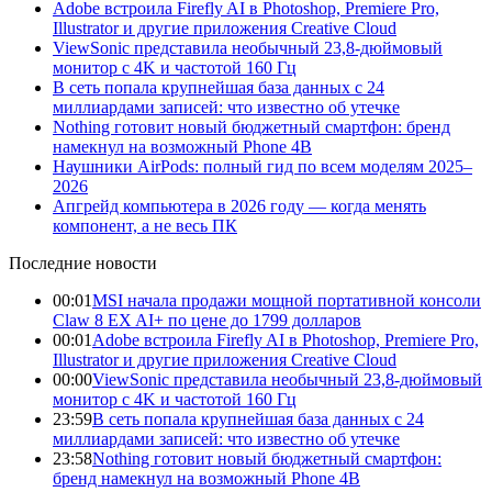
Adobe встроила Firefly AI в Photoshop, Premiere Pro,
Illustrator и другие приложения Creative Cloud
ViewSonic представила необычный 23,8-дюймовый
монитор с 4K и частотой 160 Гц
В сеть попала крупнейшая база данных с 24
миллиардами записей: что известно об утечке
Nothing готовит новый бюджетный смартфон: бренд
намекнул на возможный Phone 4B
Наушники AirPods: полный гид по всем моделям 2025–
2026
Апгрейд компьютера в 2026 году — когда менять
компонент, а не весь ПК
Последние новости
00:01
MSI начала продажи мощной портативной консоли
Claw 8 EX AI+ по цене до 1799 долларов
00:01
Adobe встроила Firefly AI в Photoshop, Premiere Pro,
Illustrator и другие приложения Creative Cloud
00:00
ViewSonic представила необычный 23,8-дюймовый
монитор с 4K и частотой 160 Гц
23:59
В сеть попала крупнейшая база данных с 24
миллиардами записей: что известно об утечке
23:58
Nothing готовит новый бюджетный смартфон:
бренд намекнул на возможный Phone 4B