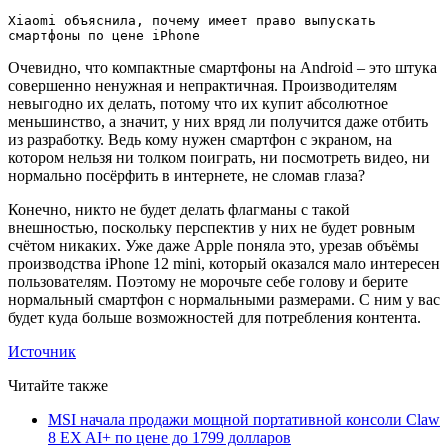
Xiaomi объяснила, почему имеет право выпускать
смартфоны по цене iPhone
Очевидно, что компактные смартфоны на Android – это штука
совершенно ненужная и непрактичная. Производителям
невыгодно их делать, потому что их купит абсолютное
меньшинство, а значит, у них вряд ли получится даже отбить
из разработку. Ведь кому нужен смартфон с экраном, на
котором нельзя ни толком поиграть, ни посмотреть видео, ни
нормально посёрфить в интернете, не сломав глаза?
Конечно, никто не будет делать флагманы с такой
внешностью, поскольку перспектив у них не будет ровным
счётом никаких. Уже даже Apple поняла это, урезав объёмы
производства iPhone 12 mini, который оказался мало интересен
пользователям. Поэтому не морочьте себе голову и берите
нормальный смартфон с нормальными размерами. С ним у вас
будет куда больше возможностей для потребления контента.
Источник
Читайте также
MSI начала продажи мощной портативной консоли Claw
8 EX AI+ по цене до 1799 долларов