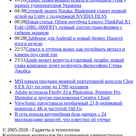
разных туроператоров Украины
04:38
Сетевой экшен Naraka: Bladepoint станет первой
игрой на Unity с поддержкой NVIDIA DLSS
00:28
Новая статья: Обзор ноутбука Lenovo ThinkPad X1
Fold (20RL-000FRT): первый лэптоп-трансформер с
гибким экраном
00:28
Clubhouse для Android и новый бизнес Huawei:
итоги недели
22:57
Серьги и оттенок кожи: как подобрать металл и
камень под свой тон
23:53
Apple может вернуть культовый дизайн: новый
глава компании хочет возродить философию Стива
Джобса
MSI начала продажи мощной портативной консоли Claw
8 EX AI+ по цене до 1799 долларов
Adobe встроила Firefly AI в Photoshop, Premiere Pro,
Illustrator и другие приложения Creative Cloud
ViewSonic представила необычный 23,8-дюймовый
монитор с 4K и частотой 160 Гц
В сеть попала крупнейшая база данных с 24
миллиардами записей: что известно об утечке
© 2005-2026 - Гаджеты и технологии
Копирование материалов без разрешения администрации