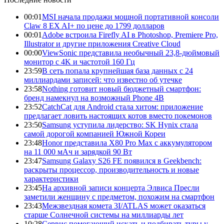
00:01
MSI начала продажи мощной портативной консоли
Claw 8 EX AI+ по цене до 1799 долларов
00:01
Adobe встроила Firefly AI в Photoshop, Premiere Pro,
Illustrator и другие приложения Creative Cloud
00:00
ViewSonic представила необычный 23,8-дюймовый
монитор с 4K и частотой 160 Гц
23:59
В сеть попала крупнейшая база данных с 24
миллиардами записей: что известно об утечке
23:58
Nothing готовит новый бюджетный смартфон:
бренд намекнул на возможный Phone 4B
23:52
CatchCat для Android стала хитом: приложение
предлагает ловить настоящих котов вместо покемонов
23:50
Samsung уступила лидерство: SK Hynix стала
самой дорогой компанией Южной Кореи
23:48
Honor представила X80 Pro Max с аккумулятором
на 11 000 мАч и зарядкой 90 Вт
23:47
Samsung Galaxy S26 FE появился в Geekbench:
раскрыты процессор, производительность и новые
характеристики
23:45
На архивной записи концерта Элвиса Пресли
заметили женщину с предметом, похожим на смартфон
23:43
Межзвездная комета 3I/ATLAS может оказаться
старше Солнечной системы на миллиарды лет
10:28
Сервис помогающий искать и подбирать туры у