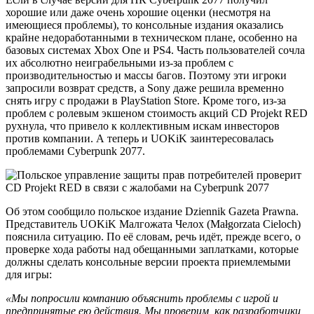
хорошие или даже очень хорошие оценки (несмотря на
имеющиеся проблемы), то консольные издания оказались
крайне недоработанными в техническом плане, особенно на
базовых системах Xbox One и PS4. Часть пользователей сочла
их абсолютно неиграбельными из-за проблем с
производительностью и массы багов. Поэтому эти игроки
запросили возврат средств, а Sony даже решила временно
снять игру с продажи в PlayStation Store. Кроме того, из-за
проблем с ролевым экшеном стоимость акций CD Projekt RED
рухнула, что привело к коллективным искам инвесторов
против компании. А теперь и UOKiK заинтересовалась
проблемами Cyberpunk 2077.
Об этом сообщило польское издание Dziennik Gazeta Prawna.
Представитель UOKiK Малгожата Челох (Małgorzata Cieloch)
пояснила ситуацию. По её словам, речь идёт, прежде всего, о
проверке хода работы над обещанными заплатками, которые
должны сделать консольные версии проекта приемлемыми
для игры:
«Мы попросили компанию объяснить проблемы с игрой и
предпринятые ею действия. Мы проверим, как разработчики