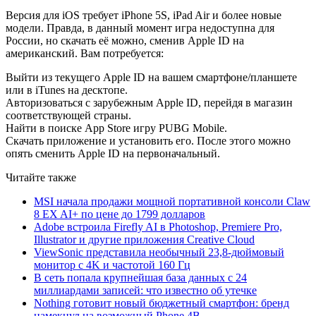
Версия для iOS требует iPhone 5S, iPad Air и более новые
модели. Правда, в данный момент игра недоступна для
России, но скачать её можно, сменив Apple ID на
американский. Вам потребуется:
Выйти из текущего Apple ID на вашем смартфоне/планшете
или в iTunes на десктопе.
Авторизоваться с зарубежным Apple ID, перейдя в магазин
соответствующей страны.
Найти в поиске App Store игру PUBG Mobile.
Скачать приложение и установить его. После этого можно
опять сменить Apple ID на первоначальный.
Читайте также
MSI начала продажи мощной портативной консоли Claw
8 EX AI+ по цене до 1799 долларов
Adobe встроила Firefly AI в Photoshop, Premiere Pro,
Illustrator и другие приложения Creative Cloud
ViewSonic представила необычный 23,8-дюймовый
монитор с 4K и частотой 160 Гц
В сеть попала крупнейшая база данных с 24
миллиардами записей: что известно об утечке
Nothing готовит новый бюджетный смартфон: бренд
намекнул на возможный Phone 4B