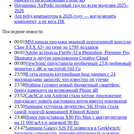
Наушники AirPods: полный гид по всем моделям 2025–
2026
Апгрейд компьютера в 2026 году — когда менять
компонент, а не весь ПК
Последние новости
00:01
MSI начала продажи мощной портативной консоли
Claw 8 EX AI+ по цене до 1799 долларов
00:01
Adobe встроила Firefly AI в Photoshop, Premiere Pro,
Illustrator и другие приложения Creative Cloud
00:00
ViewSonic представила необычный 23,8-дюймовый
монитор с 4K и частотой 160 Гц
23:59
В сеть попала крупнейшая база данных с 24
миллиардами записей: что известно об утечке
23:58
Nothing готовит новый бюджетный смартфон:
бренд намекнул на возможный Phone 4B
23:52
CatchCat для Android стала хитом: приложение
предлагает ловить настоящих котов вместо покемонов
23:50
Samsung уступила лидерство: SK Hynix стала
самой дорогой компанией Южной Кореи
23:48
Honor представила X80 Pro Max с аккумулятором
на 11 000 мАч и зарядкой 90 Вт
23:47
Samsung Galaxy S26 FE появился в Geekbench:
раскрыты процессор, производительность и новые