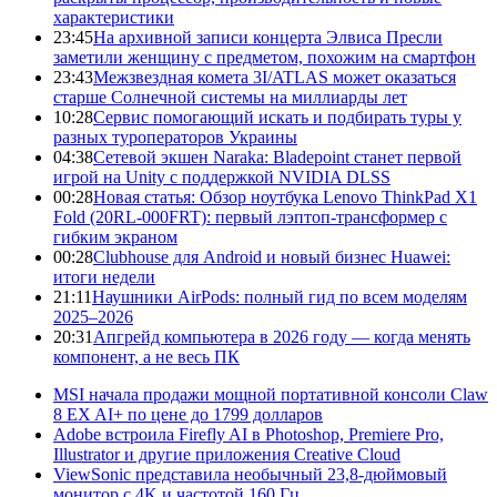
характеристики
23:45
На архивной записи концерта Элвиса Пресли
заметили женщину с предметом, похожим на смартфон
23:43
Межзвездная комета 3I/ATLAS может оказаться
старше Солнечной системы на миллиарды лет
10:28
Сервис помогающий искать и подбирать туры у
разных туроператоров Украины
04:38
Сетевой экшен Naraka: Bladepoint станет первой
игрой на Unity с поддержкой NVIDIA DLSS
00:28
Новая статья: Обзор ноутбука Lenovo ThinkPad X1
Fold (20RL-000FRT): первый лэптоп-трансформер с
гибким экраном
00:28
Clubhouse для Android и новый бизнес Huawei:
итоги недели
21:11
Наушники AirPods: полный гид по всем моделям
2025–2026
20:31
Апгрейд компьютера в 2026 году — когда менять
компонент, а не весь ПК
MSI начала продажи мощной портативной консоли Claw
8 EX AI+ по цене до 1799 долларов
Adobe встроила Firefly AI в Photoshop, Premiere Pro,
Illustrator и другие приложения Creative Cloud
ViewSonic представила необычный 23,8-дюймовый
монитор с 4K и частотой 160 Гц