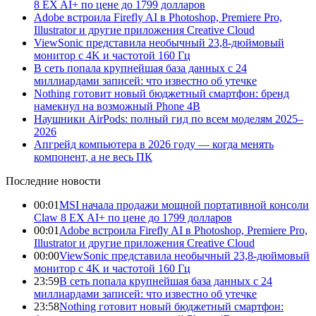
8 EX AI+ по цене до 1799 долларов
Adobe встроила Firefly AI в Photoshop, Premiere Pro,
Illustrator и другие приложения Creative Cloud
ViewSonic представила необычный 23,8-дюймовый
монитор с 4K и частотой 160 Гц
В сеть попала крупнейшая база данных с 24
миллиардами записей: что известно об утечке
Nothing готовит новый бюджетный смартфон: бренд
намекнул на возможный Phone 4B
Наушники AirPods: полный гид по всем моделям 2025–
2026
Апгрейд компьютера в 2026 году — когда менять
компонент, а не весь ПК
Последние новости
00:01
MSI начала продажи мощной портативной консоли
Claw 8 EX AI+ по цене до 1799 долларов
00:01
Adobe встроила Firefly AI в Photoshop, Premiere Pro,
Illustrator и другие приложения Creative Cloud
00:00
ViewSonic представила необычный 23,8-дюймовый
монитор с 4K и частотой 160 Гц
23:59
В сеть попала крупнейшая база данных с 24
миллиардами записей: что известно об утечке
23:58
Nothing готовит новый бюджетный смартфон: