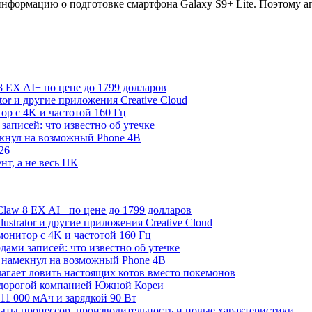
информацию о подготовке смартфона Galaxy S9+ Lite. Поэтому 
 EX AI+ по цене до 1799 долларов
rator и другие приложения Creative Cloud
р с 4K и частотой 160 Гц
записей: что известно об утечке
екнул на возможный Phone 4B
26
нт, а не весь ПК
law 8 EX AI+ по цене до 1799 долларов
Illustrator и другие приложения Creative Cloud
онитор с 4K и частотой 160 Гц
дами записей: что известно об утечке
 намекнул на возможный Phone 4B
лагает ловить настоящих котов вместо покемонов
й дорогой компанией Южной Кореи
11 000 мАч и зарядкой 90 Вт
рыты процессор, производительность и новые характеристики