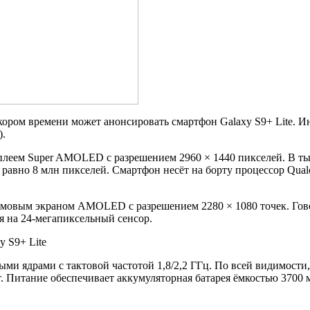
кором времени может анонсировать смартфон Galaxy S9+ Lite. И
.
леем Super AMOLED с разрешением 2960 × 1440 пикселей. В тыл
авно 8 млн пикселей. Смартфон несёт на борту процессор Qual
ймовым экраном AMOLED с разрешением 2280 × 1080 точек. Гово
я на 24-мегапиксельный сенсор.
ми ядрами с тактовой частотой 1,8/2,2 ГГц. По всей видимост
т. Питание обеспечивает аккумуляторная батарея ёмкостью 3700 