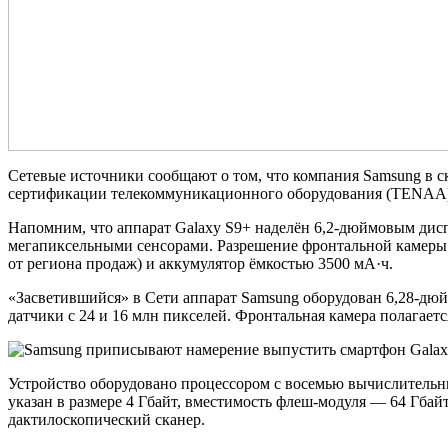
Сетевые источники сообщают о том, что компания Samsung в с
сертификации телекоммуникационного оборудования (TENAA)
Напомним, что аппарат Galaxy S9+ наделён 6,2-дюймовым дисп
мегапиксельными сенсорами. Разрешение фронтальной камеры р
от региона продаж) и аккумулятор ёмкостью 3500 мА·ч.
«Засветившийся» в Сети аппарат Samsung оборудован 6,28-дю
датчики с 24 и 16 млн пикселей. Фронтальная камера полагаетс
Устройство оборудовано процессором с восемью вычислительны
указан в размере 4 Гбайт, вместимость флеш-модуля — 64 Гбай
дактилоскопический сканер.