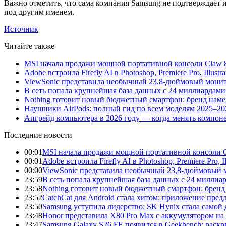
Важно отметить, что сама компания Samsung не подтверждает 
под другим именем.
Источник
Читайте также
MSI начала продажи мощной портативной консоли Claw 8
Adobe встроила Firefly AI в Photoshop, Premiere Pro, Illust
ViewSonic представила необычный 23,8-дюймовый монито
В сеть попала крупнейшая база данных с 24 миллиардами 
Nothing готовит новый бюджетный смартфон: бренд нам
Наушники AirPods: полный гид по всем моделям 2025–20
Апгрейд компьютера в 2026 году — когда менять компоне
Последние новости
00:01
MSI начала продажи мощной портативной консоли C
00:01
Adobe встроила Firefly AI в Photoshop, Premiere Pro, 
00:00
ViewSonic представила необычный 23,8-дюймовый м
23:59
В сеть попала крупнейшая база данных с 24 миллиар
23:58
Nothing готовит новый бюджетный смартфон: бренд
23:52
CatchCat для Android стала хитом: приложение пред
23:50
Samsung уступила лидерство: SK Hynix стала само
23:48
Honor представила X80 Pro Max с аккумулятором на 
23:47
Samsung Galaxy S26 FE появился в Geekbench: раск