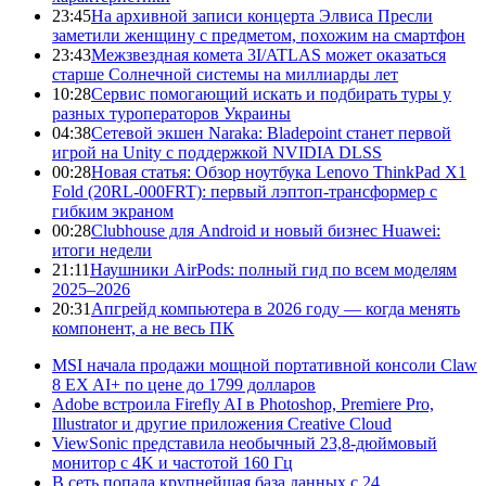
23:45
На архивной записи концерта Элвиса Пресли
заметили женщину с предметом, похожим на смартфон
23:43
Межзвездная комета 3I/ATLAS может оказаться
старше Солнечной системы на миллиарды лет
10:28
Сервис помогающий искать и подбирать туры у
разных туроператоров Украины
04:38
Сетевой экшен Naraka: Bladepoint станет первой
игрой на Unity с поддержкой NVIDIA DLSS
00:28
Новая статья: Обзор ноутбука Lenovo ThinkPad X1
Fold (20RL-000FRT): первый лэптоп-трансформер с
гибким экраном
00:28
Clubhouse для Android и новый бизнес Huawei:
итоги недели
21:11
Наушники AirPods: полный гид по всем моделям
2025–2026
20:31
Апгрейд компьютера в 2026 году — когда менять
компонент, а не весь ПК
MSI начала продажи мощной портативной консоли Claw
8 EX AI+ по цене до 1799 долларов
Adobe встроила Firefly AI в Photoshop, Premiere Pro,
Illustrator и другие приложения Creative Cloud
ViewSonic представила необычный 23,8-дюймовый
монитор с 4K и частотой 160 Гц
В сеть попала крупнейшая база данных с 24