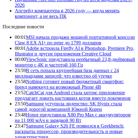
2026
Апгрейд компьютера в 2026 году — когда менять
компонент, а не весь ПК
Последние новости
00:01
MSI начала продажи мощной портативной консоли
Claw 8 EX AI+ по цене до 1799 долларов
00:01
Adobe встроила Firefly AI в Photoshop, Premiere Pro,
Illustrator и другие приложения Creative Cloud
00:00
ViewSonic представила необычный 23,8-дюймовый
монитор с 4K и частотой 160 Гц
23:59
В сеть попала крупнейшая база данных с 24
миллиардами записей: что известно об утечке
23:58
Nothing готовит новый бюджетный смартфон:
бренд намекнул на возможный Phone 4B
23:52
CatchCat для Android стала хитом: приложение
предлагает ловить настоящих котов вместо покемонов
23:50
Samsung уступила лидерство: SK Hynix стала
самой дорогой компанией Южной Кореи
23:48
Honor представила X80 Pro Max с аккумулятором
на 11 000 мАч и зарядкой 90 Вт
23:47
Samsung Galaxy S26 FE появился в Geekbench:
раскрыты процессор, производительность и новые
характеристики