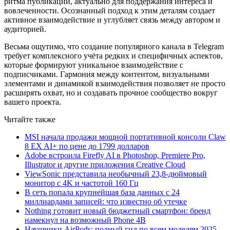
ритма публикаций, актуально для поддержания интереса и
вовлеченности. Осознанный подход к этим деталям создает
активное взаимодействие и углубляет связь между автором и
аудиторией.
Весьма ощутимо, что создание популярного канала в Telegram
требует комплексного учёта редких и специфичных аспектов,
которые формируют уникальное взаимодействие с
подписчиками. Гармония между контентом, визуальными
элементами и динамикой взаимодействия позволяет не просто
расширять охват, но и создавать прочное сообщество вокруг
вашего проекта.
Читайте также
MSI начала продажи мощной портативной консоли Claw
8 EX AI+ по цене до 1799 долларов
Adobe встроила Firefly AI в Photoshop, Premiere Pro,
Illustrator и другие приложения Creative Cloud
ViewSonic представила необычный 23,8-дюймовый
монитор с 4K и частотой 160 Гц
В сеть попала крупнейшая база данных с 24
миллиардами записей: что известно об утечке
Nothing готовит новый бюджетный смартфон: бренд
намекнул на возможный Phone 4B
Наушники AirPods: полный гид по всем моделям 2025–