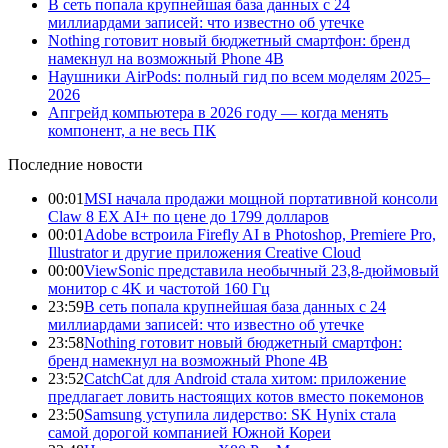
В сеть попала крупнейшая база данных с 24
миллиардами записей: что известно об утечке
Nothing готовит новый бюджетный смартфон: бренд
намекнул на возможный Phone 4B
Наушники AirPods: полный гид по всем моделям 2025–
2026
Апгрейд компьютера в 2026 году — когда менять
компонент, а не весь ПК
Последние новости
00:01
MSI начала продажи мощной портативной консоли
Claw 8 EX AI+ по цене до 1799 долларов
00:01
Adobe встроила Firefly AI в Photoshop, Premiere Pro,
Illustrator и другие приложения Creative Cloud
00:00
ViewSonic представила необычный 23,8-дюймовый
монитор с 4K и частотой 160 Гц
23:59
В сеть попала крупнейшая база данных с 24
миллиардами записей: что известно об утечке
23:58
Nothing готовит новый бюджетный смартфон:
бренд намекнул на возможный Phone 4B
23:52
CatchCat для Android стала хитом: приложение
предлагает ловить настоящих котов вместо покемонов
23:50
Samsung уступила лидерство: SK Hynix стала
самой дорогой компанией Южной Кореи