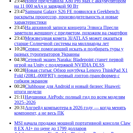
23:48
Honor представила X80 Pro Max с аккумулятором
на 11 000 мАч и зарядкой 90 Вт
23:47
Samsung Galaxy S26 FE появился в Geekbench:
раскрыты процессор, производительность и новые
характеристики
23:45
На архивной записи концерта Элвиса Пресли
заметили женщину с предметом, похожим на смартфон
23:43
Межзвездная комета 3I/ATLAS может оказаться
старше Солнечной системы на миллиарды лет
10:28
Сервис помогающий искать и подбирать туры у
разных туроператоров Украины
04:38
Сетевой экшен Naraka: Bladepoint станет первой
игрой на Unity с поддержкой NVIDIA DLSS
00:28
Новая статья: Обзор ноутбука Lenovo ThinkPad X1
Fold (20RL-000FRT): первый лэптоп-трансформер с
гибким экраном
00:28
Clubhouse для Android и новый бизнес Huawei:
итоги недели
21:11
Наушники AirPods: полный гид по всем моделям
2025–2026
20:31
Апгрейд компьютера в 2026 году — когда менять
компонент, а не весь ПК
MSI начала продажи мощной портативной консоли Claw
8 EX AI+ по цене до 1799 долларов