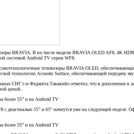
визоры BRAVIA. В их числе модели BRAVIA OLED AF8, 4K HDR т
ной системой Android TV серии WF8.
ысокотехнологичные телевизоры BRAVIA OLED, обеспечивающие
еской технологии Acoustic Surface, обеспечивающей передачу зву
странах СНГ г-н Фуджита Такакийо отметил, что в дополнение к
ной ценой.
 диагональю 55” и 65” начнутся уже на следующей неделе. Оф