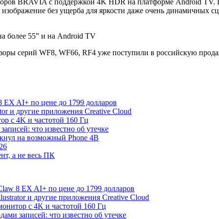
зоров BRAVIA с поддержкой 4K HDR на платформе Android TV. 
ое изображение без ущерба для яркости даже очень динамичных 
зоры серий WF8, WF66, RF4 уже поступили в российскую прода
 EX AI+ по цене до 1799 долларов
rator и другие приложения Creative Cloud
р с 4K и частотой 160 Гц
записей: что известно об утечке
екнул на возможный Phone 4B
26
нт, а не весь ПК
law 8 EX AI+ по цене до 1799 долларов
Illustrator и другие приложения Creative Cloud
онитор с 4K и частотой 160 Гц
дами записей: что известно об утечке