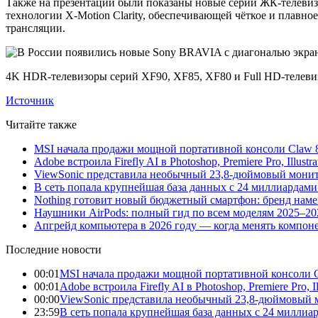
Также на презентации были показаны новые серии ЖК-телеви
технологии X-Motion Clarity, обеспечивающей чёткое и плавн
трансляции.
4K HDR-телевизоры серий XF90, XF85, XF80 и Full HD-телеви
Источник
Читайте также
MSI начала продажи мощной портативной консоли Claw 8
Adobe встроила Firefly AI в Photoshop, Premiere Pro, Illust
ViewSonic представила необычный 23,8-дюймовый монито
В сеть попала крупнейшая база данных с 24 миллиардами 
Nothing готовит новый бюджетный смартфон: бренд нам
Наушники AirPods: полный гид по всем моделям 2025–20
Апгрейд компьютера в 2026 году — когда менять компоне
Последние новости
00:01
MSI начала продажи мощной портативной консоли C
00:01
Adobe встроила Firefly AI в Photoshop, Premiere Pro, 
00:00
ViewSonic представила необычный 23,8-дюймовый м
23:59
В сеть попала крупнейшая база данных с 24 миллиар