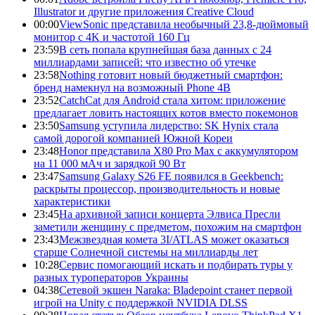
Illustrator и другие приложения Creative Cloud
00:00
ViewSonic представила необычный 23,8-дюймовый
монитор с 4K и частотой 160 Гц
23:59
В сеть попала крупнейшая база данных с 24
миллиардами записей: что известно об утечке
23:58
Nothing готовит новый бюджетный смартфон:
бренд намекнул на возможный Phone 4B
23:52
CatchCat для Android стала хитом: приложение
предлагает ловить настоящих котов вместо покемонов
23:50
Samsung уступила лидерство: SK Hynix стала
самой дорогой компанией Южной Кореи
23:48
Honor представила X80 Pro Max с аккумулятором
на 11 000 мАч и зарядкой 90 Вт
23:47
Samsung Galaxy S26 FE появился в Geekbench:
раскрыты процессор, производительность и новые
характеристики
23:45
На архивной записи концерта Элвиса Пресли
заметили женщину с предметом, похожим на смартфон
23:43
Межзвездная комета 3I/ATLAS может оказаться
старше Солнечной системы на миллиарды лет
10:28
Сервис помогающий искать и подбирать туры у
разных туроператоров Украины
04:38
Сетевой экшен Naraka: Bladepoint станет первой
игрой на Unity с поддержкой NVIDIA DLSS