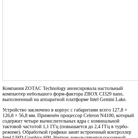
Компания ZOTAC Technology анонсировала настольный
компьютер небольшого форм-фактора ZBOX CI329 nano,
выполненный на аппаратной платформе Intel Gemini Lake.
Устройство заключено в корпус с габаритами всего 127,8 ×
126,8 × 56,8 мм. Применён процессор Celeron N4100, который
содержит четыре вычислительных ядра с номинальной
тактовой частотой 1,1 ГГц (повышается до 2,4 ГГц в турбо-
режиме). Обработкой графики занят встроенный контроллер
Intel UHD Graphics 600. Неттоп довольствуется пассивной