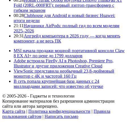
00:28
Новая статья: Обзор ноутбука Lenovo ThinkPad X1
Fold (20RL-000FRT): первый лэптоп-трансформер с
гибким экраном
00:28
Clubhouse для Android и новый бизнес Huawei:
итоги недели
21:11
Наушники AirPods: полный гид по всем моделям
2025–2026
20:31
Апгрейд компьютера в 2026 году — когда менять
компонент, а не весь ПК
MSI начала продажи мощной портативной консоли Claw
8 EX AI+ по цене до 1799 долларов
Adobe встроила Firefly AI в Photoshop, Premiere Pro,
Illustrator и другие приложения Creative Cloud
ViewSonic представила необычный 23,8-дюймовый
монитор с 4K и частотой 160 Гц
В сеть попала крупнейшая база данных с 24
миллиардами записей: что известно об утечке
© 2005-2026 - Гаджеты и технологии
Копирование материалов без разрешения администрации
сайта или автора запрещено.
Карта сайта
|
Политика конфиденциальности
|
Правила
пользования сайтом
|
Написать письмо