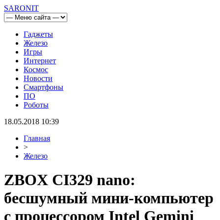
SARONIT
Гаджеты
Железо
Игры
Интернет
Космос
Новости
Смартфоны
ПО
Роботы
18.05.2018 10:39
Главная
>
Железо
ZBOX CI329 nano:
бесшумный мини-компьютер
с процессором Intel Gemini