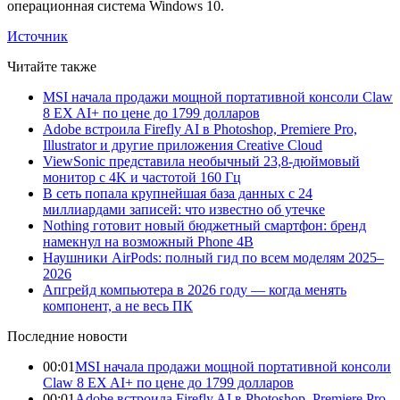
операционная система Windows 10.
Источник
Читайте также
MSI начала продажи мощной портативной консоли Claw
8 EX AI+ по цене до 1799 долларов
Adobe встроила Firefly AI в Photoshop, Premiere Pro,
Illustrator и другие приложения Creative Cloud
ViewSonic представила необычный 23,8-дюймовый
монитор с 4K и частотой 160 Гц
В сеть попала крупнейшая база данных с 24
миллиардами записей: что известно об утечке
Nothing готовит новый бюджетный смартфон: бренд
намекнул на возможный Phone 4B
Наушники AirPods: полный гид по всем моделям 2025–
2026
Апгрейд компьютера в 2026 году — когда менять
компонент, а не весь ПК
Последние новости
00:01
MSI начала продажи мощной портативной консоли
Claw 8 EX AI+ по цене до 1799 долларов
00:01
Adobe встроила Firefly AI в Photoshop, Premiere Pro,