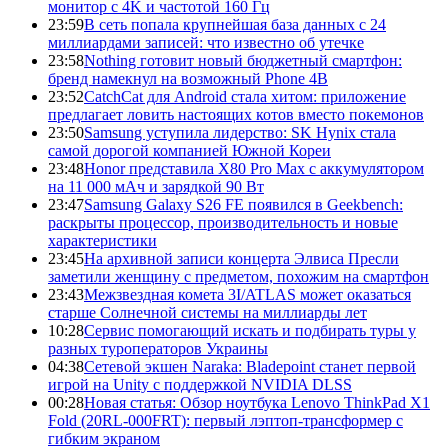
монитор с 4K и частотой 160 Гц
23:59
В сеть попала крупнейшая база данных с 24
миллиардами записей: что известно об утечке
23:58
Nothing готовит новый бюджетный смартфон:
бренд намекнул на возможный Phone 4B
23:52
CatchCat для Android стала хитом: приложение
предлагает ловить настоящих котов вместо покемонов
23:50
Samsung уступила лидерство: SK Hynix стала
самой дорогой компанией Южной Кореи
23:48
Honor представила X80 Pro Max с аккумулятором
на 11 000 мАч и зарядкой 90 Вт
23:47
Samsung Galaxy S26 FE появился в Geekbench:
раскрыты процессор, производительность и новые
характеристики
23:45
На архивной записи концерта Элвиса Пресли
заметили женщину с предметом, похожим на смартфон
23:43
Межзвездная комета 3I/ATLAS может оказаться
старше Солнечной системы на миллиарды лет
10:28
Сервис помогающий искать и подбирать туры у
разных туроператоров Украины
04:38
Сетевой экшен Naraka: Bladepoint станет первой
игрой на Unity с поддержкой NVIDIA DLSS
00:28
Новая статья: Обзор ноутбука Lenovo ThinkPad X1
Fold (20RL-000FRT): первый лэптоп-трансформер с
гибким экраном