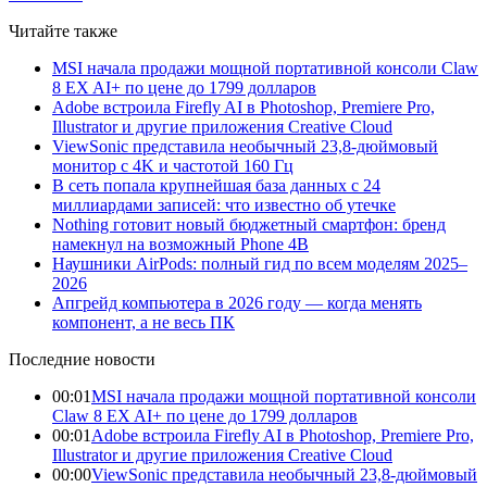
Читайте также
MSI начала продажи мощной портативной консоли Claw
8 EX AI+ по цене до 1799 долларов
Adobe встроила Firefly AI в Photoshop, Premiere Pro,
Illustrator и другие приложения Creative Cloud
ViewSonic представила необычный 23,8-дюймовый
монитор с 4K и частотой 160 Гц
В сеть попала крупнейшая база данных с 24
миллиардами записей: что известно об утечке
Nothing готовит новый бюджетный смартфон: бренд
намекнул на возможный Phone 4B
Наушники AirPods: полный гид по всем моделям 2025–
2026
Апгрейд компьютера в 2026 году — когда менять
компонент, а не весь ПК
Последние новости
00:01
MSI начала продажи мощной портативной консоли
Claw 8 EX AI+ по цене до 1799 долларов
00:01
Adobe встроила Firefly AI в Photoshop, Premiere Pro,
Illustrator и другие приложения Creative Cloud
00:00
ViewSonic представила необычный 23,8-дюймовый