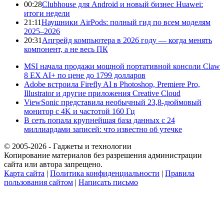
00:28
Clubhouse для Android и новый бизнес Huawei:
итоги недели
21:11
Наушники AirPods: полный гид по всем моделям
2025–2026
20:31
Апгрейд компьютера в 2026 году — когда менять
компонент, а не весь ПК
MSI начала продажи мощной портативной консоли Claw
8 EX AI+ по цене до 1799 долларов
Adobe встроила Firefly AI в Photoshop, Premiere Pro,
Illustrator и другие приложения Creative Cloud
ViewSonic представила необычный 23,8-дюймовый
монитор с 4K и частотой 160 Гц
В сеть попала крупнейшая база данных с 24
миллиардами записей: что известно об утечке
© 2005-2026 - Гаджеты и технологии
Копирование материалов без разрешения администрации
сайта или автора запрещено.
Карта сайта
|
Политика конфиденциальности
|
Правила
пользования сайтом
|
Написать письмо