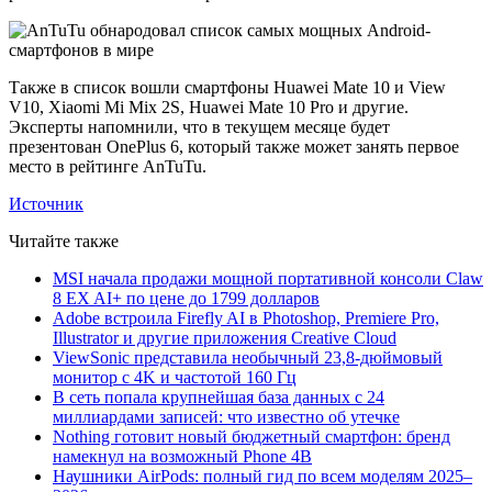
Также в список вошли смартфоны Huawei Mate 10 и View
V10, Xiaomi Mi Mix 2S, Huawei Mate 10 Pro и другие.
Эксперты напомнили, что в текущем месяце будет
презентован OnePlus 6, который также может занять первое
место в рейтинге AnTuTu.
Источник
Читайте также
MSI начала продажи мощной портативной консоли Claw
8 EX AI+ по цене до 1799 долларов
Adobe встроила Firefly AI в Photoshop, Premiere Pro,
Illustrator и другие приложения Creative Cloud
ViewSonic представила необычный 23,8-дюймовый
монитор с 4K и частотой 160 Гц
В сеть попала крупнейшая база данных с 24
миллиардами записей: что известно об утечке
Nothing готовит новый бюджетный смартфон: бренд
намекнул на возможный Phone 4B
Наушники AirPods: полный гид по всем моделям 2025–