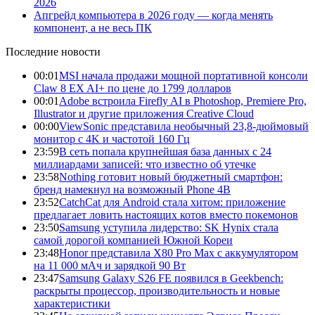
2026
Апгрейд компьютера в 2026 году — когда менять
компонент, а не весь ПК
Последние новости
00:01
MSI начала продажи мощной портативной консоли
Claw 8 EX AI+ по цене до 1799 долларов
00:01
Adobe встроила Firefly AI в Photoshop, Premiere Pro,
Illustrator и другие приложения Creative Cloud
00:00
ViewSonic представила необычный 23,8-дюймовый
монитор с 4K и частотой 160 Гц
23:59
В сеть попала крупнейшая база данных с 24
миллиардами записей: что известно об утечке
23:58
Nothing готовит новый бюджетный смартфон:
бренд намекнул на возможный Phone 4B
23:52
CatchCat для Android стала хитом: приложение
предлагает ловить настоящих котов вместо покемонов
23:50
Samsung уступила лидерство: SK Hynix стала
самой дорогой компанией Южной Кореи
23:48
Honor представила X80 Pro Max с аккумулятором
на 11 000 мАч и зарядкой 90 Вт
23:47
Samsung Galaxy S26 FE появился в Geekbench:
раскрыты процессор, производительность и новые
характеристики