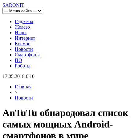
SARONIT
Гаджеты
Железо
Игры
Интернет
Космос
Новости
Смартфоны
ПО
Роботы
17.05.2018 6:10
Главная
>
Новости
AnTuTu обнародовал список
самых мощных Android-
смартфонов в мире