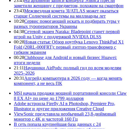
23:45
На архивной записи концерта Элвиса Пресли
заметили женщину с предметом, похожим на смартфон
23:43
Межзвездная комета 3I/ATLAS может оказаться
старше Солнечной системы на миллиарды лет
10:28
Сервис помогающий искать и подбирать туры у
разных туроператоров Украины
04:38
Сетевой экшен Naraka: Bladepoint станет первой
игрой на Unity с поддержкой NVIDIA DLSS
00:28
Новая статья: Обзор ноутбука Lenovo ThinkPad X1
Fold (20RL-000FRT): первый лэптоп-трансформер с
гибким экраном
00:28
Clubhouse для Android и новый бизнес Huawei:
итоги недели
21:11
Наушники AirPods: полный гид по всем моделям
2025–2026
20:31
Апгрейд компьютера в 2026 году — когда менять
компонент, а не весь ПК
MSI начала продажи мощной портативной консоли Claw
8 EX AI+ по цене до 1799 долларов
Adobe встроила Firefly AI в Photoshop, Premiere Pro,
Illustrator и другие приложения Creative Cloud
ViewSonic представила необычный 23,8-дюймовый
монитор с 4K и частотой 160 Гц
В сеть попала крупнейшая база данных с 24