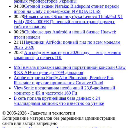
разных туроператоров Украины
04:38
Сетевой экшен Naraka: Bladepoint станет первой
игрой на Unity с поддержкой NVIDIA DLSS
00:28
Новая статья: Обзор ноутбука Lenovo ThinkPad X1
Fold (20RL-000FRT): первый лэптоп-трансформер с
гибким экраном
00:28
Clubhouse для Android и новый бизнес Huawei:
итоги недели
21:11
Наушники AirPods: полный гид по всем моделям
2025–2026
20:31
Апгрейд компьютера в 2026 году — когда менять
компонент, а не весь ПК
MSI начала продажи мощной портативной консоли Claw
8 EX AI+ по цене до 1799 долларов
Adobe встроила Firefly AI в Photoshop, Premiere Pro,
Illustrator и другие приложения Creative Cloud
ViewSonic представила необычный 23,8-дюймовый
монитор с 4K и частотой 160 Гц
В сеть попала крупнейшая база данных с 24
миллиардами записей: что известно об утечке
© 2005-2026 - Гаджеты и технологии
Копирование материалов без разрешения администрации
сайта или автора запрещено.