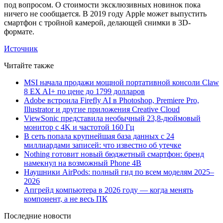
под вопросом. О стоимости эксклюзивных новинок пока
ничего не сообщается. В 2019 году Apple может выпустить
смартфон с тройной камерой, делающей снимки в 3D-
формате.
Источник
Читайте также
MSI начала продажи мощной портативной консоли Claw
8 EX AI+ по цене до 1799 долларов
Adobe встроила Firefly AI в Photoshop, Premiere Pro,
Illustrator и другие приложения Creative Cloud
ViewSonic представила необычный 23,8-дюймовый
монитор с 4K и частотой 160 Гц
В сеть попала крупнейшая база данных с 24
миллиардами записей: что известно об утечке
Nothing готовит новый бюджетный смартфон: бренд
намекнул на возможный Phone 4B
Наушники AirPods: полный гид по всем моделям 2025–
2026
Апгрейд компьютера в 2026 году — когда менять
компонент, а не весь ПК
Последние новости