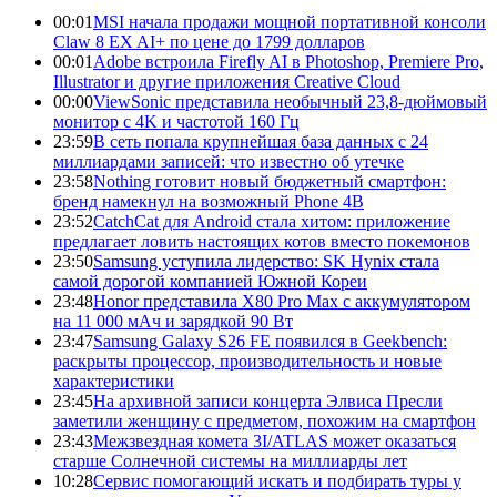
00:01
MSI начала продажи мощной портативной консоли
Claw 8 EX AI+ по цене до 1799 долларов
00:01
Adobe встроила Firefly AI в Photoshop, Premiere Pro,
Illustrator и другие приложения Creative Cloud
00:00
ViewSonic представила необычный 23,8-дюймовый
монитор с 4K и частотой 160 Гц
23:59
В сеть попала крупнейшая база данных с 24
миллиардами записей: что известно об утечке
23:58
Nothing готовит новый бюджетный смартфон:
бренд намекнул на возможный Phone 4B
23:52
CatchCat для Android стала хитом: приложение
предлагает ловить настоящих котов вместо покемонов
23:50
Samsung уступила лидерство: SK Hynix стала
самой дорогой компанией Южной Кореи
23:48
Honor представила X80 Pro Max с аккумулятором
на 11 000 мАч и зарядкой 90 Вт
23:47
Samsung Galaxy S26 FE появился в Geekbench:
раскрыты процессор, производительность и новые
характеристики
23:45
На архивной записи концерта Элвиса Пресли
заметили женщину с предметом, похожим на смартфон
23:43
Межзвездная комета 3I/ATLAS может оказаться
старше Солнечной системы на миллиарды лет
10:28
Сервис помогающий искать и подбирать туры у