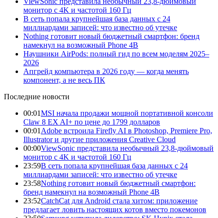
ViewSonic представила необычный 23,8-дюймовый
монитор с 4K и частотой 160 Гц
В сеть попала крупнейшая база данных с 24
миллиардами записей: что известно об утечке
Nothing готовит новый бюджетный смартфон: бренд
намекнул на возможный Phone 4B
Наушники AirPods: полный гид по всем моделям 2025–
2026
Апгрейд компьютера в 2026 году — когда менять
компонент, а не весь ПК
Последние новости
00:01
MSI начала продажи мощной портативной консоли
Claw 8 EX AI+ по цене до 1799 долларов
00:01
Adobe встроила Firefly AI в Photoshop, Premiere Pro,
Illustrator и другие приложения Creative Cloud
00:00
ViewSonic представила необычный 23,8-дюймовый
монитор с 4K и частотой 160 Гц
23:59
В сеть попала крупнейшая база данных с 24
миллиардами записей: что известно об утечке
23:58
Nothing готовит новый бюджетный смартфон:
бренд намекнул на возможный Phone 4B
23:52
CatchCat для Android стала хитом: приложение
предлагает ловить настоящих котов вместо покемонов