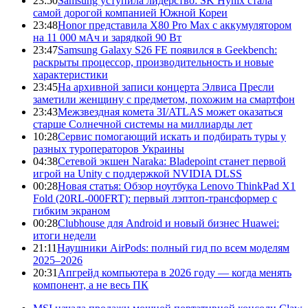
23:50
Samsung уступила лидерство: SK Hynix стала
самой дорогой компанией Южной Кореи
23:48
Honor представила X80 Pro Max с аккумулятором
на 11 000 мАч и зарядкой 90 Вт
23:47
Samsung Galaxy S26 FE появился в Geekbench:
раскрыты процессор, производительность и новые
характеристики
23:45
На архивной записи концерта Элвиса Пресли
заметили женщину с предметом, похожим на смартфон
23:43
Межзвездная комета 3I/ATLAS может оказаться
старше Солнечной системы на миллиарды лет
10:28
Сервис помогающий искать и подбирать туры у
разных туроператоров Украины
04:38
Сетевой экшен Naraka: Bladepoint станет первой
игрой на Unity с поддержкой NVIDIA DLSS
00:28
Новая статья: Обзор ноутбука Lenovo ThinkPad X1
Fold (20RL-000FRT): первый лэптоп-трансформер с
гибким экраном
00:28
Clubhouse для Android и новый бизнес Huawei:
итоги недели
21:11
Наушники AirPods: полный гид по всем моделям
2025–2026
20:31
Апгрейд компьютера в 2026 году — когда менять
компонент, а не весь ПК