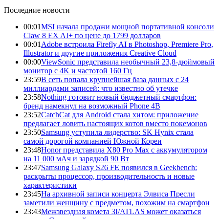
Последние новости
00:01
MSI начала продажи мощной портативной консоли
Claw 8 EX AI+ по цене до 1799 долларов
00:01
Adobe встроила Firefly AI в Photoshop, Premiere Pro,
Illustrator и другие приложения Creative Cloud
00:00
ViewSonic представила необычный 23,8-дюймовый
монитор с 4K и частотой 160 Гц
23:59
В сеть попала крупнейшая база данных с 24
миллиардами записей: что известно об утечке
23:58
Nothing готовит новый бюджетный смартфон:
бренд намекнул на возможный Phone 4B
23:52
CatchCat для Android стала хитом: приложение
предлагает ловить настоящих котов вместо покемонов
23:50
Samsung уступила лидерство: SK Hynix стала
самой дорогой компанией Южной Кореи
23:48
Honor представила X80 Pro Max с аккумулятором
на 11 000 мАч и зарядкой 90 Вт
23:47
Samsung Galaxy S26 FE появился в Geekbench:
раскрыты процессор, производительность и новые
характеристики
23:45
На архивной записи концерта Элвиса Пресли
заметили женщину с предметом, похожим на смартфон
23:43
Межзвездная комета 3I/ATLAS может оказаться