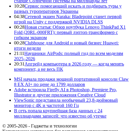
старше Солнечной системы на миллиарды лет
10:28
Сервис помогающий искать и подбирать туры у
разных туроператоров Украины
04:38
Сетевой экшен Naraka: Bladepoint станет первой
игрой на Unity с поддержкой NVIDIA DLSS
00:28
Новая статья: Обзор ноутбука Lenovo ThinkPad X1
Fold (20RL-000FRT): первый лэптоп-трансформер с
гибким экраном
00:28
Clubhouse для Android и новый бизнес Huawei:
итоги недели
21:11
Наушники AirPods: полный гид по всем моделям
2025–2026
20:31
Апгрейд компьютера в 2026 году — когда менять
компонент, а не весь ПК
MSI начала продажи мощной портативной консоли Claw
8 EX AI+ по цене до 1799 долларов
Adobe встроила Firefly AI в Photoshop, Premiere Pro,
Illustrator и другие приложения Creative Cloud
ViewSonic представила необычный 23,8-дюймовый
монитор с 4K и частотой 160 Гц
В сеть попала крупнейшая база данных с 24
миллиардами записей: что известно об утечке
© 2005-2026 - Гаджеты и технологии