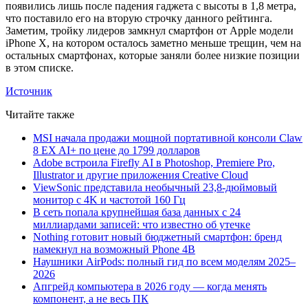
появились лишь после падения гаджета с высоты в 1,8 метра,
что поставило его на вторую строчку данного рейтинга.
Заметим, тройку лидеров замкнул смартфон от Apple модели
iPhone X, на котором осталось заметно меньше трещин, чем на
остальных смартфонах, которые заняли более низкие позиции
в этом списке.
Источник
Читайте также
MSI начала продажи мощной портативной консоли Claw
8 EX AI+ по цене до 1799 долларов
Adobe встроила Firefly AI в Photoshop, Premiere Pro,
Illustrator и другие приложения Creative Cloud
ViewSonic представила необычный 23,8-дюймовый
монитор с 4K и частотой 160 Гц
В сеть попала крупнейшая база данных с 24
миллиардами записей: что известно об утечке
Nothing готовит новый бюджетный смартфон: бренд
намекнул на возможный Phone 4B
Наушники AirPods: полный гид по всем моделям 2025–
2026
Апгрейд компьютера в 2026 году — когда менять
компонент, а не весь ПК