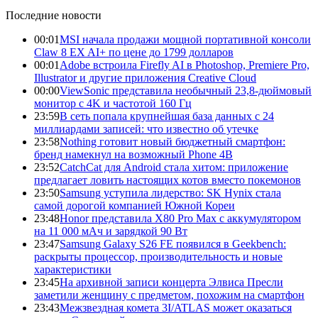
Последние новости
00:01
MSI начала продажи мощной портативной консоли
Claw 8 EX AI+ по цене до 1799 долларов
00:01
Adobe встроила Firefly AI в Photoshop, Premiere Pro,
Illustrator и другие приложения Creative Cloud
00:00
ViewSonic представила необычный 23,8-дюймовый
монитор с 4K и частотой 160 Гц
23:59
В сеть попала крупнейшая база данных с 24
миллиардами записей: что известно об утечке
23:58
Nothing готовит новый бюджетный смартфон:
бренд намекнул на возможный Phone 4B
23:52
CatchCat для Android стала хитом: приложение
предлагает ловить настоящих котов вместо покемонов
23:50
Samsung уступила лидерство: SK Hynix стала
самой дорогой компанией Южной Кореи
23:48
Honor представила X80 Pro Max с аккумулятором
на 11 000 мАч и зарядкой 90 Вт
23:47
Samsung Galaxy S26 FE появился в Geekbench:
раскрыты процессор, производительность и новые
характеристики
23:45
На архивной записи концерта Элвиса Пресли
заметили женщину с предметом, похожим на смартфон
23:43
Межзвездная комета 3I/ATLAS может оказаться