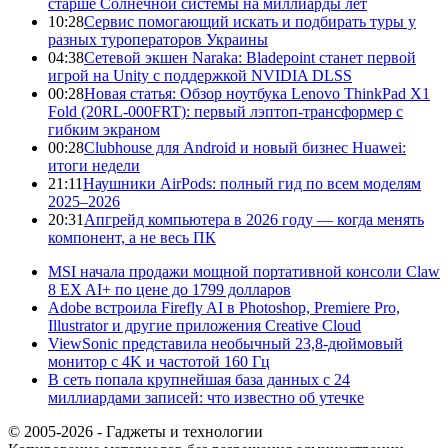
старше Солнечной системы на миллиарды лет
10:28
Сервис помогающий искать и подбирать туры у
разных туроператоров Украины
04:38
Сетевой экшен Naraka: Bladepoint станет первой
игрой на Unity с поддержкой NVIDIA DLSS
00:28
Новая статья: Обзор ноутбука Lenovo ThinkPad X1
Fold (20RL-000FRT): первый лэптоп-трансформер с
гибким экраном
00:28
Clubhouse для Android и новый бизнес Huawei:
итоги недели
21:11
Наушники AirPods: полный гид по всем моделям
2025–2026
20:31
Апгрейд компьютера в 2026 году — когда менять
компонент, а не весь ПК
MSI начала продажи мощной портативной консоли Claw
8 EX AI+ по цене до 1799 долларов
Adobe встроила Firefly AI в Photoshop, Premiere Pro,
Illustrator и другие приложения Creative Cloud
ViewSonic представила необычный 23,8-дюймовый
монитор с 4K и частотой 160 Гц
В сеть попала крупнейшая база данных с 24
миллиардами записей: что известно об утечке
© 2005-2026 - Гаджеты и технологии