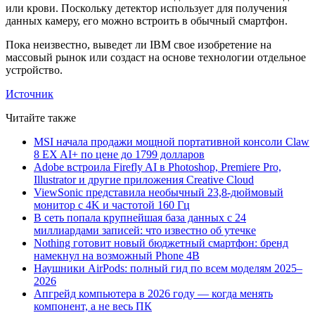
или крови. Поскольку детектор использует для получения
данных камеру, его можно встроить в обычный смартфон.
Пока неизвестно, выведет ли IBM свое изобретение на
массовый рынок или создаст на основе технологии отдельное
устройство.
Источник
Читайте также
MSI начала продажи мощной портативной консоли Claw
8 EX AI+ по цене до 1799 долларов
Adobe встроила Firefly AI в Photoshop, Premiere Pro,
Illustrator и другие приложения Creative Cloud
ViewSonic представила необычный 23,8-дюймовый
монитор с 4K и частотой 160 Гц
В сеть попала крупнейшая база данных с 24
миллиардами записей: что известно об утечке
Nothing готовит новый бюджетный смартфон: бренд
намекнул на возможный Phone 4B
Наушники AirPods: полный гид по всем моделям 2025–
2026
Апгрейд компьютера в 2026 году — когда менять
компонент, а не весь ПК