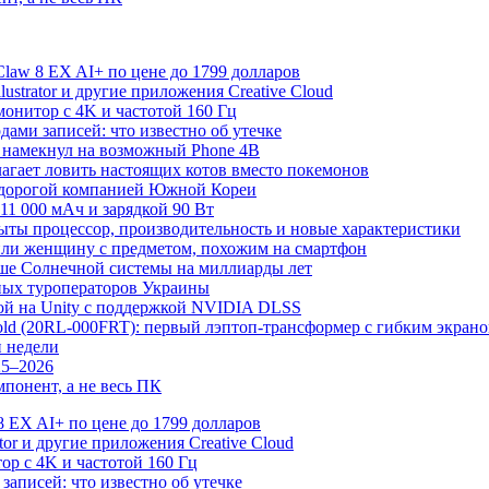
law 8 EX AI+ по цене до 1799 долларов
Illustrator и другие приложения Creative Cloud
онитор с 4K и частотой 160 Гц
дами записей: что известно об утечке
 намекнул на возможный Phone 4B
лагает ловить настоящих котов вместо покемонов
й дорогой компанией Южной Кореи
11 000 мАч и зарядкой 90 Вт
рыты процессор, производительность и новые характеристики
или женщину с предметом, похожим на смартфон
рше Солнечной системы на миллиарды лет
ных туроператоров Украины
грой на Unity с поддержкой NVIDIA DLSS
Fold (20RL-000FRT): первый лэптоп-трансформер с гибким экран
и недели
25–2026
понент, а не весь ПК
 EX AI+ по цене до 1799 долларов
rator и другие приложения Creative Cloud
р с 4K и частотой 160 Гц
записей: что известно об утечке