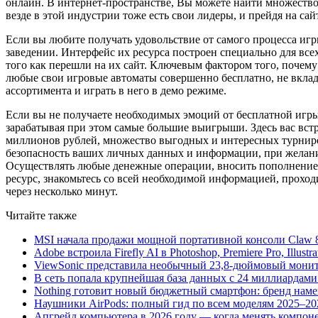
онлайн. В интернет-пространстве, Вы можете найти множество
везде в этой индустрии тоже есть свои лидеры, и прейдя на са
Если вы любите получать удовольствие от самого процесса игр
заведении. Интерфейс их ресурса построен специально для всех 
того как перешли на их сайт. Ключевым фактором того, почему
любые свои игровые автоматы совершенно бесплатно, не вклады
ассортимента и играть в него в демо режиме.
Если вы не получаете необходимых эмоций от бесплатной игры, 
зарабатывая при этом самые большие выигрыши. Здесь вас вс
миллионов рублей, множество выгодных и интересных турниров
безопасность ваших личных данных и информации, при желании 
Осуществлять любые денежные операции, вносить пополнение 
ресурс, знакомьтесь со всей необходимой информацией, проход
через несколько минут.
Читайте также
MSI начала продажи мощной портативной консоли Claw 8
Adobe встроила Firefly AI в Photoshop, Premiere Pro, Illust
ViewSonic представила необычный 23,8-дюймовый монито
В сеть попала крупнейшая база данных с 24 миллиардами 
Nothing готовит новый бюджетный смартфон: бренд нам
Наушники AirPods: полный гид по всем моделям 2025–20
Апгрейд компьютера в 2026 году — когда менять компоне