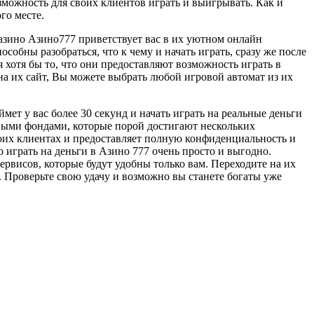
можность для своих клиентов играть и выигрывать. Как и
го месте.
казино Азино777 приветствует вас в их уютном онлайн
собны разобраться, что к чему и начать играть, сразу же после
 хотя бы то, что они предоставляют возможность играть в
на их сайт, Вы можете выбрать любой игровой автомат из их
ет у вас более 30 секунд и начать играть на реальные деньги
выми фондами, которые порой достигают нескольких
оих клиентах и предоставляет полную конфиденциальность и
играть на деньги в Азино 777 очень просто и выгодно.
висов, которые будут удобны только вам. Переходите на их
. Проверьте свою удачу и возможно вы станете богаты уже