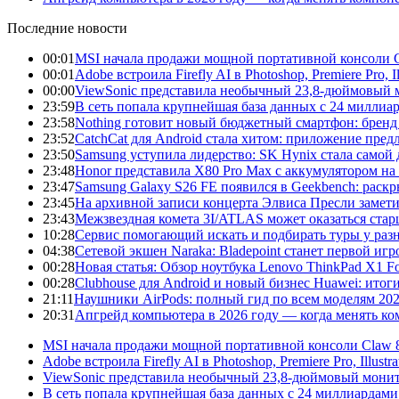
Последние новости
00:01
MSI начала продажи мощной портативной консоли C
00:01
Adobe встроила Firefly AI в Photoshop, Premiere Pro, 
00:00
ViewSonic представила необычный 23,8-дюймовый м
23:59
В сеть попала крупнейшая база данных с 24 миллиар
23:58
Nothing готовит новый бюджетный смартфон: бренд
23:52
CatchCat для Android стала хитом: приложение пред
23:50
Samsung уступила лидерство: SK Hynix стала само
23:48
Honor представила X80 Pro Max с аккумулятором на 
23:47
Samsung Galaxy S26 FE появился в Geekbench: раск
23:45
На архивной записи концерта Элвиса Пресли замет
23:43
Межзвездная комета 3I/ATLAS может оказаться ста
10:28
Сервис помогающий искать и подбирать туры у раз
04:38
Сетевой экшен Naraka: Bladepoint станет первой и
00:28
Новая статья: Обзор ноутбука Lenovo ThinkPad X1 
00:28
Clubhouse для Android и новый бизнес Huawei: итог
21:11
Наушники AirPods: полный гид по всем моделям 20
20:31
Апгрейд компьютера в 2026 году — когда менять ком
MSI начала продажи мощной портативной консоли Claw 8
Adobe встроила Firefly AI в Photoshop, Premiere Pro, Illust
ViewSonic представила необычный 23,8-дюймовый монито
В сеть попала крупнейшая база данных с 24 миллиардами 