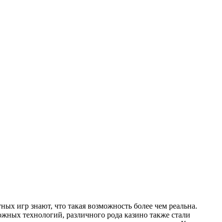
ых игр знают, что такая возможность более чем реальна.
можных технологий, различного рода казино также стали