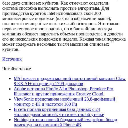
базе двух спиновых кубитов. Как отмечают создатели,
система способна выполнять простые алгоритмы. Для
производства кубитов Intel использовала свои 300-
миллиметровые подложки (как на изображении выше),
полностью очищенные от каких-либо изотопов. Это только
первое тестовое производство, но в ближайшие месяцы
компания обещает нарастить объемы производства и довести
его до нескольких подложек в неделю. Каждая такая подложка
может содержать несколько тысяч массивов спиновых
кубитов.
Источник
Читайте также
MSI начала продажи мощной портативной консоли Claw
8 EX AI+ по цене до 1799 долларов
Adobe встроила Firefly AI в Photoshop, Premiere Pro,
Illustrator и другие приложения Creative Cloud
ViewSonic представила необычный 23,8-дюймовый
монитор с 4K и частотой 160 Гц
В сеть попала крупнейшая база данных с 24
миллиардами записей: что известно об утечке
Nothing готовит новый бюджетный смартфон: бренд
намекнул на возможный Phone 4B