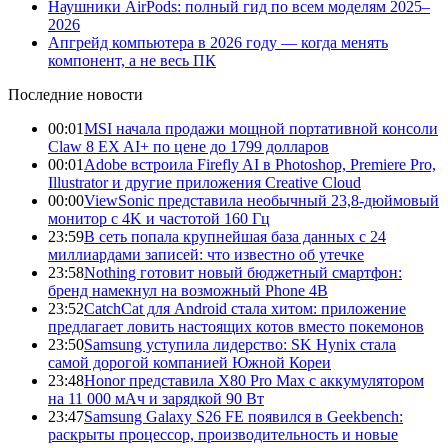
Наушники AirPods: полный гид по всем моделям 2025–
2026
Апгрейд компьютера в 2026 году — когда менять
компонент, а не весь ПК
Последние новости
00:01
MSI начала продажи мощной портативной консоли
Claw 8 EX AI+ по цене до 1799 долларов
00:01
Adobe встроила Firefly AI в Photoshop, Premiere Pro,
Illustrator и другие приложения Creative Cloud
00:00
ViewSonic представила необычный 23,8-дюймовый
монитор с 4K и частотой 160 Гц
23:59
В сеть попала крупнейшая база данных с 24
миллиардами записей: что известно об утечке
23:58
Nothing готовит новый бюджетный смартфон:
бренд намекнул на возможный Phone 4B
23:52
CatchCat для Android стала хитом: приложение
предлагает ловить настоящих котов вместо покемонов
23:50
Samsung уступила лидерство: SK Hynix стала
самой дорогой компанией Южной Кореи
23:48
Honor представила X80 Pro Max с аккумулятором
на 11 000 мАч и зарядкой 90 Вт
23:47
Samsung Galaxy S26 FE появился в Geekbench:
раскрыты процессор, производительность и новые