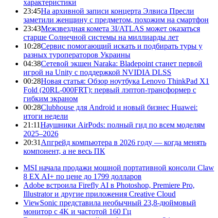
характеристики
23:45
На архивной записи концерта Элвиса Пресли
заметили женщину с предметом, похожим на смартфон
23:43
Межзвездная комета 3I/ATLAS может оказаться
старше Солнечной системы на миллиарды лет
10:28
Сервис помогающий искать и подбирать туры у
разных туроператоров Украины
04:38
Сетевой экшен Naraka: Bladepoint станет первой
игрой на Unity с поддержкой NVIDIA DLSS
00:28
Новая статья: Обзор ноутбука Lenovo ThinkPad X1
Fold (20RL-000FRT): первый лэптоп-трансформер с
гибким экраном
00:28
Clubhouse для Android и новый бизнес Huawei:
итоги недели
21:11
Наушники AirPods: полный гид по всем моделям
2025–2026
20:31
Апгрейд компьютера в 2026 году — когда менять
компонент, а не весь ПК
MSI начала продажи мощной портативной консоли Claw
8 EX AI+ по цене до 1799 долларов
Adobe встроила Firefly AI в Photoshop, Premiere Pro,
Illustrator и другие приложения Creative Cloud
ViewSonic представила необычный 23,8-дюймовый
монитор с 4K и частотой 160 Гц