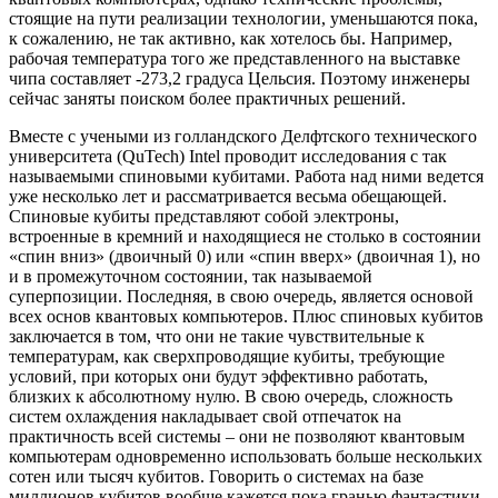
стоящие на пути реализации технологии, уменьшаются пока,
к сожалению, не так активно, как хотелось бы. Например,
рабочая температура того же представленного на выставке
чипа составляет -273,2 градуса Цельсия. Поэтому инженеры
сейчас заняты поиском более практичных решений.
Вместе с учеными из голландского Делфтского технического
университета (QuTech) Intel проводит исследования с так
называемыми спиновыми кубитами. Работа над ними ведется
уже несколько лет и рассматривается весьма обещающей.
Спиновые кубиты представляют собой электроны,
встроенные в кремний и находящиеся не столько в состоянии
«спин вниз» (двоичный 0) или «спин вверх» (двоичная 1), но
и в промежуточном состоянии, так называемой
суперпозиции. Последняя, в свою очередь, является основой
всех основ квантовых компьютеров. Плюс спиновых кубитов
заключается в том, что они не такие чувствительные к
температурам, как сверхпроводящие кубиты, требующие
условий, при которых они будут эффективно работать,
близких к абсолютному нулю. В свою очередь, сложность
систем охлаждения накладывает свой отпечаток на
практичность всей системы – они не позволяют квантовым
компьютерам одновременно использовать больше нескольких
сотен или тысяч кубитов. Говорить о системах на базе
миллионов кубитов вообще кажется пока гранью фантастики