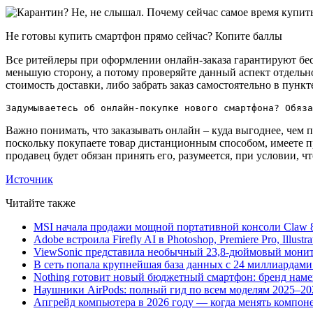
Не готовы купить смартфон прямо сейчас? Копите баллы
Все ритейлеры при оформлении онлайн-заказа гарантируют бе
меньшую сторону, а потому проверяйте данный аспект отдельно
стоимость доставки, либо забрать заказ самостоятельно в пунк
Задумываетесь об онлайн-покупке нового смартфона? Обяза
Важно понимать, что заказывать онлайн – куда выгоднее, чем п
поскольку покупаете товар дистанционным способом, имеете прав
продавец будет обязан принять его, разумеется, при условии, ч
Источник
Читайте также
MSI начала продажи мощной портативной консоли Claw 8
Adobe встроила Firefly AI в Photoshop, Premiere Pro, Illust
ViewSonic представила необычный 23,8-дюймовый монито
В сеть попала крупнейшая база данных с 24 миллиардами 
Nothing готовит новый бюджетный смартфон: бренд нам
Наушники AirPods: полный гид по всем моделям 2025–20
Апгрейд компьютера в 2026 году — когда менять компоне