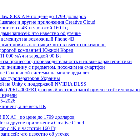
law 8 EX AI+ по цене до 1799 долларов
Illustrator и другие приложения Creative Cloud
онитор с 4K и частотой 160 Гц
дами записей: что известно об утечке
 намекнул на возможный Phone 4B
лагает ловить настоящих котов вместо покемонов
й дорогой компанией Южной Кореи
11 000 мАч и зарядкой 90 Вт
рыты процессор, производительность и новые характеристики
или женщину с предметом, похожим на смартфон
рше Солнечной системы на миллиарды лет
ных туроператоров Украины
грой на Unity с поддержкой NVIDIA DLSS
Fold (20RL-000FRT): первый лэптоп-трансформер с гибким экран
и недели
25–2026
понент, а не весь ПК
 EX AI+ по цене до 1799 долларов
rator и другие приложения Creative Cloud
р с 4K и частотой 160 Гц
записей: что известно об утечке