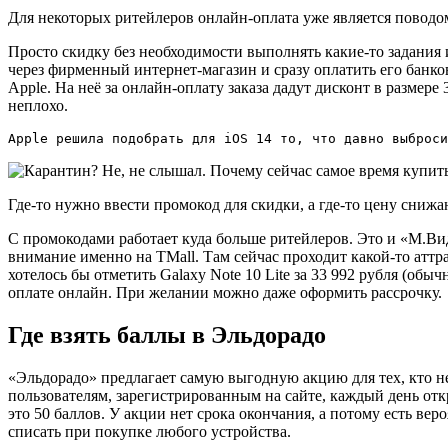
Для некоторых ритейлеров онлайн-оплата уже является поводо
Просто скидку без необходимости выполнять какие-то задания
через фирменный интернет-магазин и сразу оплатить его банко
Apple. На неё за онлайн-оплату заказа дадут дисконт в размере
неплохо.
Apple решила подобрать для iOS 14 то, что давно выброси
Где-то нужно ввести промокод для скидки, а где-то цену снижа
С промокодами работает куда больше ритейлеров. Это и «М.Виде
внимание именно на TMall. Там сейчас проходит какой-то атт
хотелось бы отметить Galaxy Note 10 Lite за 33 992 рубля (об
оплате онлайн. При желании можно даже оформить рассрочку.
Где взять баллы в Эльдорадо
«Эльдорадо» предлагает самую выгодную акцию для тех, кто не
пользователям, зарегистрированным на сайте, каждый день отк
это 50 баллов. У акции нет срока окончания, а потому есть вер
списать при покупке любого устройства.