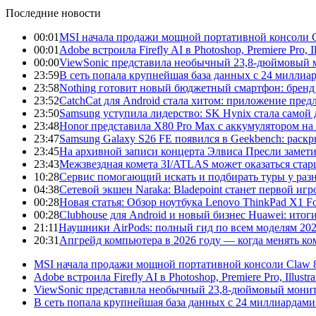
Последние новости
00:01
MSI начала продажи мощной портативной консоли C
00:01
Adobe встроила Firefly AI в Photoshop, Premiere Pro, 
00:00
ViewSonic представила необычный 23,8-дюймовый м
23:59
В сеть попала крупнейшая база данных с 24 миллиар
23:58
Nothing готовит новый бюджетный смартфон: бренд
23:52
CatchCat для Android стала хитом: приложение пред
23:50
Samsung уступила лидерство: SK Hynix стала само
23:48
Honor представила X80 Pro Max с аккумулятором на 
23:47
Samsung Galaxy S26 FE появился в Geekbench: раск
23:45
На архивной записи концерта Элвиса Пресли замет
23:43
Межзвездная комета 3I/ATLAS может оказаться ста
10:28
Сервис помогающий искать и подбирать туры у раз
04:38
Сетевой экшен Naraka: Bladepoint станет первой и
00:28
Новая статья: Обзор ноутбука Lenovo ThinkPad X1 
00:28
Clubhouse для Android и новый бизнес Huawei: итог
21:11
Наушники AirPods: полный гид по всем моделям 20
20:31
Апгрейд компьютера в 2026 году — когда менять ком
MSI начала продажи мощной портативной консоли Claw 8
Adobe встроила Firefly AI в Photoshop, Premiere Pro, Illust
ViewSonic представила необычный 23,8-дюймовый монито
В сеть попала крупнейшая база данных с 24 миллиардами 