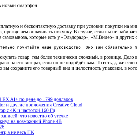
сплатную и бесконтактную доставку при условии покупки на ми
, прежде чем оплачивать покупку. В случае, если вы не набирае
те самовывоза, которые есть у «Эльдорадо», «М.Видео» и других 
тельно почитайте наше руководство. Оно вам обязательно п
окупать товар, тем более технически сложный, в рознице. Дело в
о на его возврат, если он не подойдёт вам. То есть, даже если 
то вы сохраните его товарный вид и целостность упаковки, в кот
 EX AI+ по цене до 1799 долларов
rator и другие приложения Creative Cloud
р с 4K и частотой 160 Гц
записей: что известно об утечке
екнул на возможный Phone 4B
26
нт, а не весь ПК