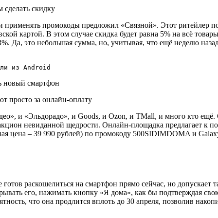
м сделать скидку
 и применять промокоды предложил «Связной». Этот ритейлер по
вской картой. В этом случае скидка будет равна 5% на всё това
 3%. Да, это небольшая сумма, но, учитывая, что ещё неделю наза
ли из Android
ют просто за онлайн-оплату
о», и «Эльдорадо», и Goods, и Ozon, и TMall, и много кто ещё.
ракцион невиданной щедрости. Онлайн-площадка предлагает к по
ычная цена – 39 990 рублей) по промокоду 500SIDIMDOMA и Galaxy
 готов раскошелиться на смартфон прямо сейчас, но допускает 
рывать его, нажимать кнопку «Я дома», как бы подтверждая свою
оятность, что она продлится вплоть до 30 апреля, позволив накоп