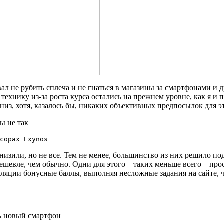
вал не рубить сплеча и не гнаться в магазины за смартфонами и
а технику из-за роста курса остались на прежнем уровне, как я 
из, хотя, казалось бы, никаких объективных предпосылок для эт
ы не так
сорах Exynos
снизили, но не все. Тем не менее, большинство из них решило 
евле, чем обычно. Одни для этого – таких меньше всего – прос
оляции бонусные баллы, выполняя несложные задания на сайте, 