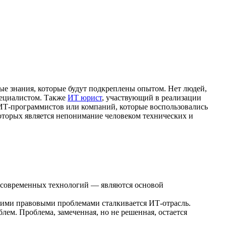
ые знания, которые будут подкреплены опытом. Нет людей,
специалистом. Также
ИТ юрист
, участвующий в реализации
о ИТ-программистов или компаний, которые воспользовались
оторых является непонимание человеком технических и
в современных технологий — являются основой
кими правовыми проблемами сталкивается ИТ-отрасль.
м. Проблема, замеченная, но не решенная, остается