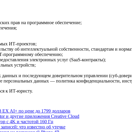
ских прав на программное обеспечение;
печения;
мых ИТ-проектов;
ельству об интеллектуальной собственности, стандартам и норм
ИТ-программному обеспечению;
едоставления электронных услуг (SaaS-контракты);
ильных устройств;
х данных и последующем доверительном управлении (суб-довер
ите персональных данных — политика конфиденциальности, инс
ься к ИТ-юристу.
 EX AI+ по цене до 1799 долларов
rator и другие приложения Creative Cloud
р с 4K и частотой 160 Гц
записей: что известно об утечке