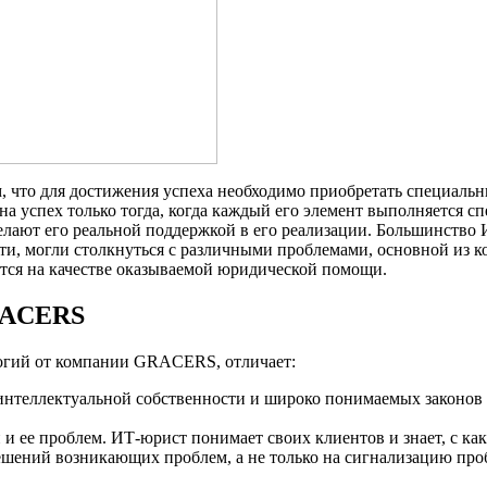
м, что для достижения успеха необходимо приобретать специальн
на успех только тогда, когда каждый его элемент выполняется 
елают его реальной поддержкой в ​​его реализации. Большинств
и, могли столкнуться с различными проблемами, основной из к
ется на качестве оказываемой юридической помощи.
RACERS
огий от компании GRACERS, отличает:
 интеллектуальной собственности и широко понимаемых законо
и ее проблем. ИТ-юрист понимает своих клиентов и знает, с ка
ений возникающих проблем, а не только на сигнализацию пробле