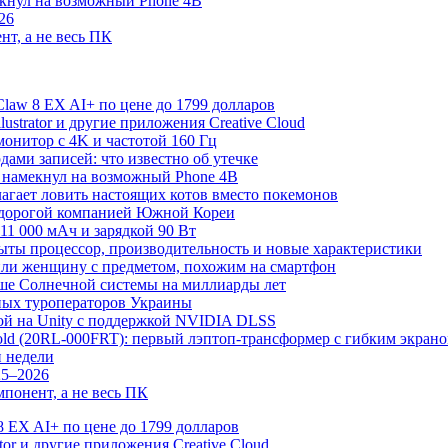
екнул на возможный Phone 4B
26
нт, а не весь ПК
law 8 EX AI+ по цене до 1799 долларов
Illustrator и другие приложения Creative Cloud
онитор с 4K и частотой 160 Гц
дами записей: что известно об утечке
 намекнул на возможный Phone 4B
лагает ловить настоящих котов вместо покемонов
й дорогой компанией Южной Кореи
11 000 мАч и зарядкой 90 Вт
рыты процессор, производительность и новые характеристики
или женщину с предметом, похожим на смартфон
рше Солнечной системы на миллиарды лет
ных туроператоров Украины
грой на Unity с поддержкой NVIDIA DLSS
Fold (20RL-000FRT): первый лэптоп-трансформер с гибким экран
и недели
25–2026
понент, а не весь ПК
 EX AI+ по цене до 1799 долларов
rator и другие приложения Creative Cloud