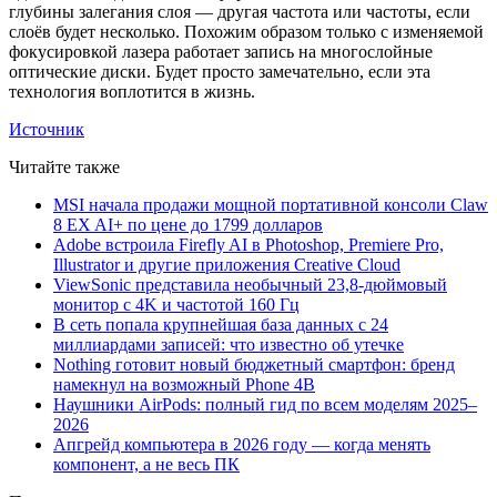
глубины залегания слоя — другая частота или частоты, если
слоёв будет несколько. Похожим образом только с изменяемой
фокусировкой лазера работает запись на многослойные
оптические диски. Будет просто замечательно, если эта
технология воплотится в жизнь.
Источник
Читайте также
MSI начала продажи мощной портативной консоли Claw
8 EX AI+ по цене до 1799 долларов
Adobe встроила Firefly AI в Photoshop, Premiere Pro,
Illustrator и другие приложения Creative Cloud
ViewSonic представила необычный 23,8-дюймовый
монитор с 4K и частотой 160 Гц
В сеть попала крупнейшая база данных с 24
миллиардами записей: что известно об утечке
Nothing готовит новый бюджетный смартфон: бренд
намекнул на возможный Phone 4B
Наушники AirPods: полный гид по всем моделям 2025–
2026
Апгрейд компьютера в 2026 году — когда менять
компонент, а не весь ПК