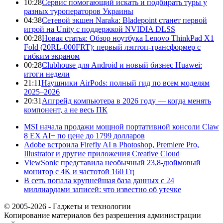
10:28
Сервис помогающий искать и подбирать туры у
разных туроператоров Украины
04:38
Сетевой экшен Naraka: Bladepoint станет первой
игрой на Unity с поддержкой NVIDIA DLSS
00:28
Новая статья: Обзор ноутбука Lenovo ThinkPad X1
Fold (20RL-000FRT): первый лэптоп-трансформер с
гибким экраном
00:28
Clubhouse для Android и новый бизнес Huawei:
итоги недели
21:11
Наушники AirPods: полный гид по всем моделям
2025–2026
20:31
Апгрейд компьютера в 2026 году — когда менять
компонент, а не весь ПК
MSI начала продажи мощной портативной консоли Claw
8 EX AI+ по цене до 1799 долларов
Adobe встроила Firefly AI в Photoshop, Premiere Pro,
Illustrator и другие приложения Creative Cloud
ViewSonic представила необычный 23,8-дюймовый
монитор с 4K и частотой 160 Гц
В сеть попала крупнейшая база данных с 24
миллиардами записей: что известно об утечке
© 2005-2026 - Гаджеты и технологии
Копирование материалов без разрешения администрации