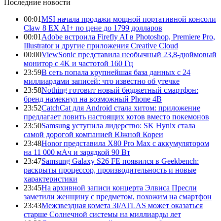
Последние новости
00:01
MSI начала продажи мощной портативной консоли
Claw 8 EX AI+ по цене до 1799 долларов
00:01
Adobe встроила Firefly AI в Photoshop, Premiere Pro,
Illustrator и другие приложения Creative Cloud
00:00
ViewSonic представила необычный 23,8-дюймовый
монитор с 4K и частотой 160 Гц
23:59
В сеть попала крупнейшая база данных с 24
миллиардами записей: что известно об утечке
23:58
Nothing готовит новый бюджетный смартфон:
бренд намекнул на возможный Phone 4B
23:52
CatchCat для Android стала хитом: приложение
предлагает ловить настоящих котов вместо покемонов
23:50
Samsung уступила лидерство: SK Hynix стала
самой дорогой компанией Южной Кореи
23:48
Honor представила X80 Pro Max с аккумулятором
на 11 000 мАч и зарядкой 90 Вт
23:47
Samsung Galaxy S26 FE появился в Geekbench:
раскрыты процессор, производительность и новые
характеристики
23:45
На архивной записи концерта Элвиса Пресли
заметили женщину с предметом, похожим на смартфон
23:43
Межзвездная комета 3I/ATLAS может оказаться
старше Солнечной системы на миллиарды лет