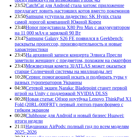
23:52
CatchCat для Android стала хитом: приложение
предлагает ловить настоящих котов вместо покемонов
23:50
Samsung уступила лидерство: SK Hynix стала
самой дорогой компанией Южной Кореи
23:48
Honor представила X80 Pro Max с аккумулятором
на 11 000 мАч и зарядкой 90 Вт
23:47
Samsung Galaxy S26 FE появился в Geekbench:
раскрыты процессор, производительность и новые
характеристики
23:45
На архивной записи концерта Элвиса Пресли
заметили женщину с предметом, похожим на смартфон
23:43
Межзвездная комета 3I/ATLAS может оказаться
старше Солнечной системы на миллиарды лет
10:28
Сервис помогающий искать и подбирать туры у
разных туроператоров Украины
04:38
Сетевой экшен Naraka: Bladepoint станет первой
игрой на Unity с поддержкой NVIDIA DLSS
00:28
Новая статья: Обзор ноутбука Lenovo ThinkPad X1
Fold (20RL-000FRT): первый лэптоп-трансформер с
гибким экраном
00:28
Clubhouse для Android и новый бизнес Huawei:
итоги недели
21:11
Наушники AirPods: полный гид по всем моделям
2025–2026