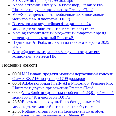
8 EX AI+ по цене до 1799 долларов
Adobe встроила Firefly AI в Photoshop, Premiere Pro,
Illustrator и другие приложения Creative Cloud
ViewSonic представила необычный 23,8-дюймовый
монитор с 4K и частотой 160 Гц
В сеть попала крупнейшая база данных с 24
миллиардами записей: что известно об утечке
Nothing готовит новый бюджетный смартфон: бренд
намекнул на возможный Phone 4B
Наушники AirPods: полный гид по всем моделям 2025–
2026
Апгрейд компьютера в 2026 году — когда менять
компонент, а не весь ПК
Последние новости
00:01
MSI начала продажи мощной портативной консоли
Claw 8 EX AI+ по цене до 1799 долларов
00:01
Adobe встроила Firefly AI в Photoshop, Premiere Pro,
Illustrator и другие приложения Creative Cloud
00:00
ViewSonic представила необычный 23,8-дюймовый
монитор с 4K и частотой 160 Гц
23:59
В сеть попала крупнейшая база данных с 24
миллиардами записей: что известно об утечке
23:58
Nothing готовит новый бюджетный смартфон:
бренд намекнул на возможный Phone 4B