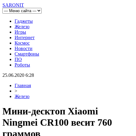
SARONIT
Гаджеты
Железо
Игры
Интернет
Космос
Новости
Смартфоны
ПО
Роботы
25.06.2020 6:28
Главная
>
Железо
Мини-десктоп Xiaomi
Ningmei CR100 весит 760
граммов