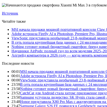
Источник
Читайте также
MSI начала продажи мощной портативной консоли Claw 8
Adobe встроила Firefly AI в Photoshop, Premiere Pro, Illust
ViewSonic представила необычный 23,8-дюймовый монито
В сеть попала крупнейшая база данных с 24 миллиардами 
Nothing готовит новый бюджетный смартфон: бренд нам
Наушники AirPods: полный гид по всем моделям 2025–20
Апгрейд компьютера в 2026 году — когда менять компоне
Последние новости
00:01
MSI начала продажи мощной портативной консоли C
00:01
Adobe встроила Firefly AI в Photoshop, Premiere Pro, 
00:00
ViewSonic представила необычный 23,8-дюймовый м
23:59
В сеть попала крупнейшая база данных с 24 миллиар
23:58
Nothing готовит новый бюджетный смартфон: бренд
23:52
CatchCat для Android стала хитом: приложение пред
23:50
Samsung уступила лидерство: SK Hynix стала само
23:48
Honor представила X80 Pro Max с аккумулятором на 
23:47
Samsung Galaxy S26 FE появился в Geekbench: раск