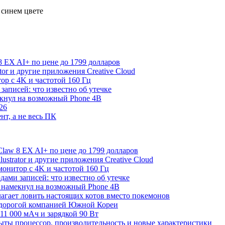
 EX AI+ по цене до 1799 долларов
rator и другие приложения Creative Cloud
р с 4K и частотой 160 Гц
записей: что известно об утечке
екнул на возможный Phone 4B
26
нт, а не весь ПК
law 8 EX AI+ по цене до 1799 долларов
Illustrator и другие приложения Creative Cloud
онитор с 4K и частотой 160 Гц
дами записей: что известно об утечке
 намекнул на возможный Phone 4B
лагает ловить настоящих котов вместо покемонов
й дорогой компанией Южной Кореи
11 000 мАч и зарядкой 90 Вт
рыты процессор, производительность и новые характеристики