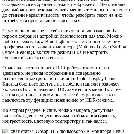
отображается выбранный режим изображения. Неактивные
для выбранного режима пункты меню затемнены практически
до степени неразличимости: чтобы разобрать текст на них,
потребуется пристально вглядываться.
Само меню включает в себя пять основных разделов. В
первом собраны настройки безопасности для глаз. Можно
выбрать режим Low Blue Light в соответствии с текущим
профилем использования монитора (Multimedia, Web Surfing,
Office, Reading), включить режим B.I.+ и настроить
чувствительность его сенсора.
Отметим, что технология B.I.+ работает достаточно
адекватно, не уводя изображение в совершенно
неестественные цвета, в отличие от Color Display Clone.
Кнопка быстрого доступа на передней панели позволяет
включать B.I.+ в режиме HDR, даже если в меню B.I.+ не
активен, а при активном позволяет быстро включать и
выключать эту функцию независимо от HDR-режима.
Во втором разделе, Picture, можно выбрать доступные
настройки для текущего режима изображения (яркость,
контрастность, цветовую температуру и так далее).