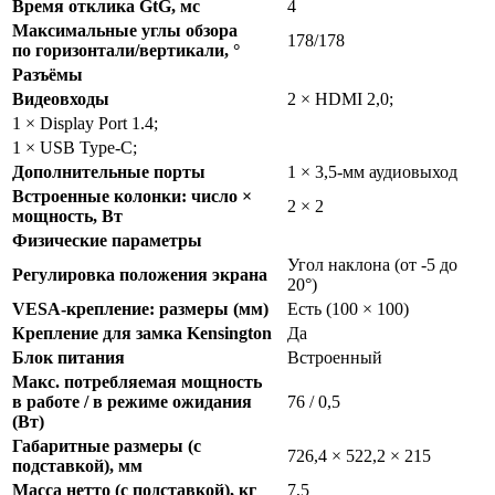
Время отклика GtG, мс
4
Максимальные углы обзора
178/178
по горизонтали/вертикали, °
Разъёмы
Видеовходы
2 × HDMI 2,0;
1 × Display Port 1.4;
1 × USB Type-C;
Дополнительные порты
1 × 3,5-мм аудиовыход
Встроенные колонки: число ×
2 × 2
мощность, Вт
Физические параметры
Угол наклона (от -5 до
Регулировка положения экрана
20°)
VESA-крепление: размеры (мм)
Есть (100 × 100)
Крепление для замка Kensington
Да
Блок питания
Встроенный
Макс. потребляемая мощность
в работе / в режиме ожидания
76 / 0,5
(Вт)
Габаритные размеры (с
726,4 × 522,2 × 215
подставкой), мм
Масса нетто (с подставкой), кг
7,5