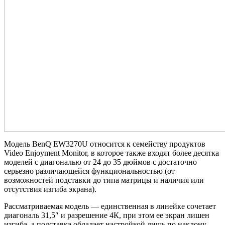
Модель BenQ EW3270U относится к семейству продуктов
Video Enjoyment Monitor, в которое также входят более десятка
моделей с диагональю от 24 до 35 дюймов с достаточно
серьезно различающейся функциональностью (от
возможностей подставки до типа матрицы и наличия или
отсутствия изгиба экрана).
Рассматриваемая модель — единственная в линейке сочетает
диагональ 31,5″ и разрешение 4К, при этом ее экран лишен
изгиба, а подставка обладает настройкой лишь по наклону.