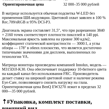
Ориентировочная цена
32 000–35 000 рублей
В матрице используется обычная подсветка W-LED без
применения ШИ-модуляции. Цветовой охват заявлен в 100 %
Rec.709/sRGB и 95% DCI-P3.
Диагональ экрана составляет 31,5″, что при разрешении 3840
× 2160 точек соответствует плотности пикселей в 140 ppi.
Максимальная яркость заявлена на уровне 300 кд/м2,
коэффициент статической контрастности — 3000:1, а углы
обзора — 178° в обеих плоскостях, что является достаточно
типичными значениями для дисплеев, выполненных по
технологии VA.
Матрица монитора произведена компанией Innolux, модель —
M315DJJ-K30. Она обеспечивает поддержку 10-битного цвета
на каждый канал без использования FRC. Производитель
делает ставку на широкий цветовой охват и наличие режима
Eye-Care, позволяющего снизить нагрузку на глаза.
Ориентировочная цена BenQ EW3270 лежит в пределах 32
000—35 000 рублей.
⇡#
Упаковка, комплект поставки,
внешний вид