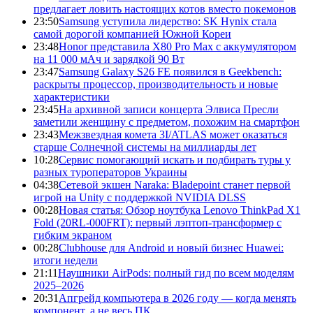
предлагает ловить настоящих котов вместо покемонов
23:50
Samsung уступила лидерство: SK Hynix стала
самой дорогой компанией Южной Кореи
23:48
Honor представила X80 Pro Max с аккумулятором
на 11 000 мАч и зарядкой 90 Вт
23:47
Samsung Galaxy S26 FE появился в Geekbench:
раскрыты процессор, производительность и новые
характеристики
23:45
На архивной записи концерта Элвиса Пресли
заметили женщину с предметом, похожим на смартфон
23:43
Межзвездная комета 3I/ATLAS может оказаться
старше Солнечной системы на миллиарды лет
10:28
Сервис помогающий искать и подбирать туры у
разных туроператоров Украины
04:38
Сетевой экшен Naraka: Bladepoint станет первой
игрой на Unity с поддержкой NVIDIA DLSS
00:28
Новая статья: Обзор ноутбука Lenovo ThinkPad X1
Fold (20RL-000FRT): первый лэптоп-трансформер с
гибким экраном
00:28
Clubhouse для Android и новый бизнес Huawei:
итоги недели
21:11
Наушники AirPods: полный гид по всем моделям
2025–2026
20:31
Апгрейд компьютера в 2026 году — когда менять
компонент, а не весь ПК