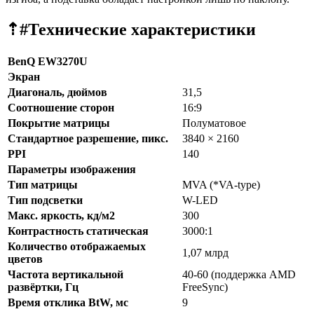
⇡#
Технические характеристики
BenQ EW3270U
Экран
Диагональ, дюймов
31,5
Соотношение сторон
16:9
Покрытие матрицы
Полуматовое
Стандартное разрешение, пикс.
3840 × 2160
PPI
140
Параметры изображения
Тип матрицы
MVA (*VA-type)
Тип подсветки
W-LED
Макс. яркость, кд/м2
300
Контрастность статическая
3000:1
Количество отображаемых
1,07 млрд
цветов
Частота вертикальной
40-60 (поддержка AMD
развёртки, Гц
FreeSync)
Время отклика BtW, мс
9