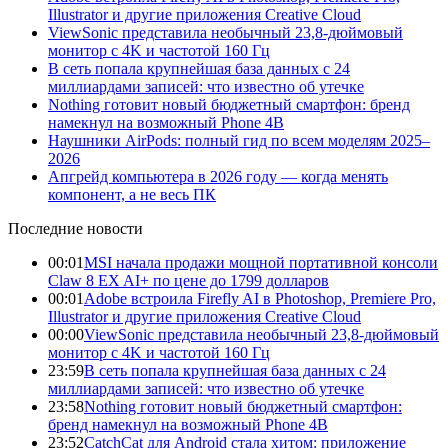
Illustrator и другие приложения Creative Cloud
ViewSonic представила необычный 23,8-дюймовый
монитор с 4K и частотой 160 Гц
В сеть попала крупнейшая база данных с 24
миллиардами записей: что известно об утечке
Nothing готовит новый бюджетный смартфон: бренд
намекнул на возможный Phone 4B
Наушники AirPods: полный гид по всем моделям 2025–
2026
Апгрейд компьютера в 2026 году — когда менять
компонент, а не весь ПК
Последние новости
00:01
MSI начала продажи мощной портативной консоли
Claw 8 EX AI+ по цене до 1799 долларов
00:01
Adobe встроила Firefly AI в Photoshop, Premiere Pro,
Illustrator и другие приложения Creative Cloud
00:00
ViewSonic представила необычный 23,8-дюймовый
монитор с 4K и частотой 160 Гц
23:59
В сеть попала крупнейшая база данных с 24
миллиардами записей: что известно об утечке
23:58
Nothing готовит новый бюджетный смартфон:
бренд намекнул на возможный Phone 4B
23:52
CatchCat для Android стала хитом: приложение