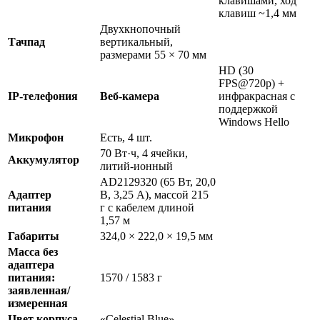
клавишами, ход
клавиш ~1,4 мм
Двухкнопочный
Тачпад
вертикальный,
размерами 55 × 70 мм
HD (30
FPS@720p) +
IP-телефония
Веб-камера
инфракрасная с
поддержкой
Windows Hello
Микрофон
Есть, 4 шт.
70 Вт·ч, 4 ячейки,
Аккумулятор
литий-ионный
AD2129320 (65 Вт, 20,0
Адаптер
В, 3,25 А), массой 215
питания
г c кабелем длиной
1,57 м
Габариты
324,0 × 222,0 × 19,5 мм
Масса без
адаптера
питания:
1570 / 1583 г
заявленная/
измеренная
Цвет корпуса
«Celestial Blue»