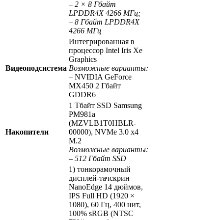
– 2 × 8 Гбайт
LPDDR4
X
4266 МГц;
– 8 Гбайт LPDDR4
X
4266 МГц
Интегрированная в
процессор Intel Iris Xe
Graphics
Видеоподсистема
Возможные варианты:
– NVIDIA GeForce
MX450 2 Гбайт
GDDR6
1 Тбайт SSD Samsung
PM981a
(MZVLB1T0HBLR-
Накопители
00000), NVMe 3.0 x4
M.2
Возможные варианты:
– 512 Гбайт
SSD
1) тонкорамочный
дисплей-тачскрин
NanoEdge 14 дюймов,
IPS Full HD (1920 ×
1080), 60 Гц, 400 нит,
100% sRGB (NTSC