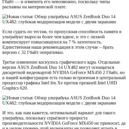
Гбайт — и изменить его невозможно, поскольку чипы
распаяны на материнской плате.
Если судить по тестам, то пропускная способность памяти в
ультрабуке выросла более чем вдвое, и это с лихвой
компенсирует повысившуюся на 7 % латентность.
Единственная наша рекомендация в этом случае – брать
версию с 32 Гбайт оперативки.
Третье изменение коснулось графического ядра. Отдельные
версии ASUS ZenBook Duo 14 UX482 могут оснащаться
дискретной видеокартой NVIDIA GeForce MX450 2 Гбайт, но
в нашей конфигурации есть только встроенная в центральный
процессор графика Intel Iris Xe против прежней Intel UHD
Graphics 620.
И это, как нам кажется, оптимальный вариант для такого
ультрабука, поскольку серьёзного прироста
производительности NVIDIA GeForce MX450 не приносит, да
и в целом уровень этой видеокарты не позволяет играть в