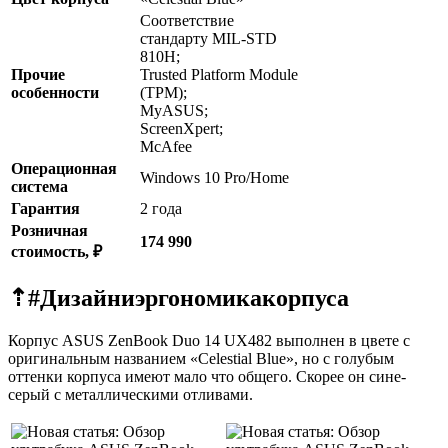
Соответствие
стандарту MIL-STD
810H;
Прочие
Trusted Platform Module
особенности
(TPM);
MyASUS;
ScreenXpert;
McAfee
Операционная
Windows 10 Pro/Home
система
Гарантия
2 года
Розничная
174 990
стоимость, ₽
⇡#
Дизайн
и
эргономика
корпуса
Корпус ASUS ZenBook Duo 14 UX482 выполнен в цвете с
оригинальным названием «Celestial Blue», но с голубым
оттенки корпуса имеют мало что общего. Скорее он сине-
серый с металлическими отливами.