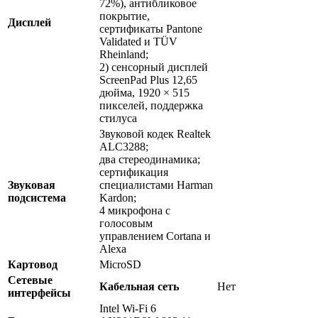
72%), антибликовое
покрытие,
Дисплей
сертификаты Pantone
Validated и TÜV
Rheinland;
2) сенсорный дисплей
ScreenPad Plus 12,65
дюйма, 1920 × 515
пикселей, поддержка
стилуса
Звуковой кодек Realtek
ALC3288;
два стереодинамика;
сертификация
Звуковая
специалистами Harman
подсистема
Kardon;
4 микрофона с
голосовым
управлением Cortana и
Alexa
Картовод
MicroSD
Сетевые
Кабельная сеть
Нет
интерфейсы
Intel Wi-Fi 6