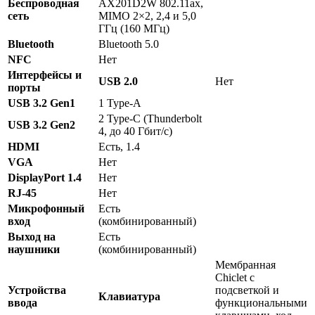
Беспроводная
AX201D2W 802.11ax,
сеть
MIMO 2×2, 2,4 и 5,0
ГГц (160 МГц)
Bluetooth
Bluetooth 5.0
NFC
Нет
Интерфейсы и
USB 2.0
Нет
порты
USB 3.2 Gen1
1 Type-A
2 Type-C (Thunderbolt
USB 3.2 Gen2
4, до 40 Гбит/с)
HDMI
Есть, 1.4
VGA
Нет
DisplayPort 1.4
Нет
RJ-45
Нет
Микрофонный
Есть
вход
(комбинированный)
Выход на
Есть
наушники
(комбинированный)
Мембранная
Chiclet с
Устройства
подсветкой и
Клавиатура
ввода
функциональными