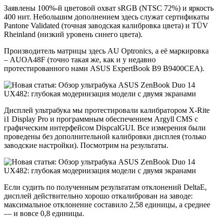
Заявлены 100%-й цветовой охват sRGB (NTSC 72%) и яркость
400 нит. Небольшим дополнением здесь служат сертификаты
Pantone Validated (точная заводская калибровка цвета) и TÜV
Rheinland (низкий уровень синего цвета).
Производитель матрицы здесь AU Optronics, а её маркировка
– AUOA48F (точно такая же, как и у недавно
протестированного нами ASUS ExpertBook B9 B9400CEA).
Дисплей ультрабука мы протестировали калибратором X-Rite
i1 Display Pro и программным обеспечением Argyll CMS с
графическим интерфейсом DispcalGUI. Все измерения были
проведены без дополнительной калибровки дисплея (только
заводские настройки). Посмотрим на результаты.
Если судить по полученным результатам отклонений DeltaE,
дисплей действительно хорошо откалиброван на заводе:
максимальное отклонение составило 2,58 единицы, а среднее
— и вовсе 0,8 единицы.