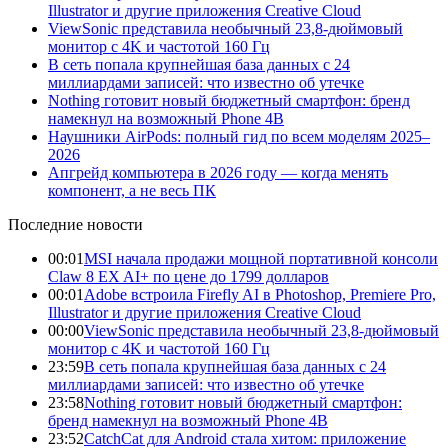
Illustrator и другие приложения Creative Cloud
ViewSonic представила необычный 23,8-дюймовый
монитор с 4K и частотой 160 Гц
В сеть попала крупнейшая база данных с 24
миллиардами записей: что известно об утечке
Nothing готовит новый бюджетный смартфон: бренд
намекнул на возможный Phone 4B
Наушники AirPods: полный гид по всем моделям 2025–
2026
Апгрейд компьютера в 2026 году — когда менять
компонент, а не весь ПК
Последние новости
00:01
MSI начала продажи мощной портативной консоли
Claw 8 EX AI+ по цене до 1799 долларов
00:01
Adobe встроила Firefly AI в Photoshop, Premiere Pro,
Illustrator и другие приложения Creative Cloud
00:00
ViewSonic представила необычный 23,8-дюймовый
монитор с 4K и частотой 160 Гц
23:59
В сеть попала крупнейшая база данных с 24
миллиардами записей: что известно об утечке
23:58
Nothing готовит новый бюджетный смартфон:
бренд намекнул на возможный Phone 4B
23:52
CatchCat для Android стала хитом: приложение