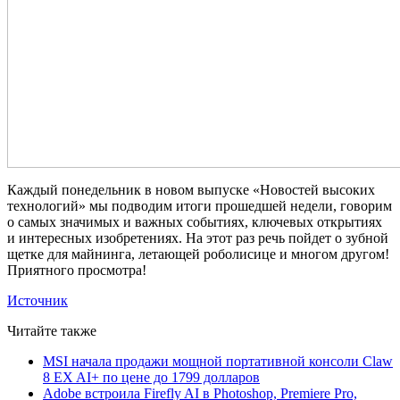
Каждый понедельник в новом выпуске «Новостей высоких
технологий» мы подводим итоги прошедшей недели, говорим
о самых значимых и важных событиях, ключевых открытиях
и интересных изобретениях. На этот раз речь пойдет о зубной
щетке для майнинга, летающей роболисице и многом другом!
Приятного просмотра!
Источник
Читайте также
MSI начала продажи мощной портативной консоли Claw
8 EX AI+ по цене до 1799 долларов
Adobe встроила Firefly AI в Photoshop, Premiere Pro,