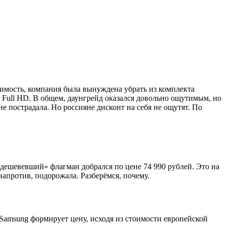
оимость, компания была вынуждена убрать из комплекта
до Full HD. В общем, даунгрейд оказался довольно ощутимым, но
е пострадала. Но россияне дисконт на себя не ощутят. По
одешевевший» флагман добрался по цене 74 990 рублей. Это на
 напротив, подорожала. Разберёмся, почему.
и Samsung формирует цену, исходя из стоимости европейской