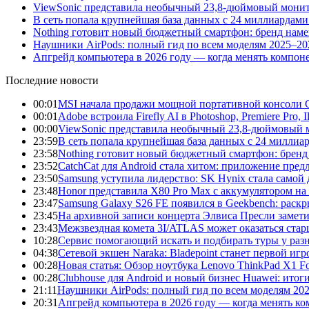
ViewSonic представила необычный 23,8-дюймовый монито
В сеть попала крупнейшая база данных с 24 миллиардами 
Nothing готовит новый бюджетный смартфон: бренд нам
Наушники AirPods: полный гид по всем моделям 2025–20
Апгрейд компьютера в 2026 году — когда менять компоне
Последние новости
00:01
MSI начала продажи мощной портативной консоли C
00:01
Adobe встроила Firefly AI в Photoshop, Premiere Pro, 
00:00
ViewSonic представила необычный 23,8-дюймовый м
23:59
В сеть попала крупнейшая база данных с 24 миллиар
23:58
Nothing готовит новый бюджетный смартфон: бренд
23:52
CatchCat для Android стала хитом: приложение пред
23:50
Samsung уступила лидерство: SK Hynix стала само
23:48
Honor представила X80 Pro Max с аккумулятором на 
23:47
Samsung Galaxy S26 FE появился в Geekbench: раск
23:45
На архивной записи концерта Элвиса Пресли замет
23:43
Межзвездная комета 3I/ATLAS может оказаться ста
10:28
Сервис помогающий искать и подбирать туры у раз
04:38
Сетевой экшен Naraka: Bladepoint станет первой и
00:28
Новая статья: Обзор ноутбука Lenovo ThinkPad X1 
00:28
Clubhouse для Android и новый бизнес Huawei: итог
21:11
Наушники AirPods: полный гид по всем моделям 20
20:31
Апгрейд компьютера в 2026 году — когда менять ком