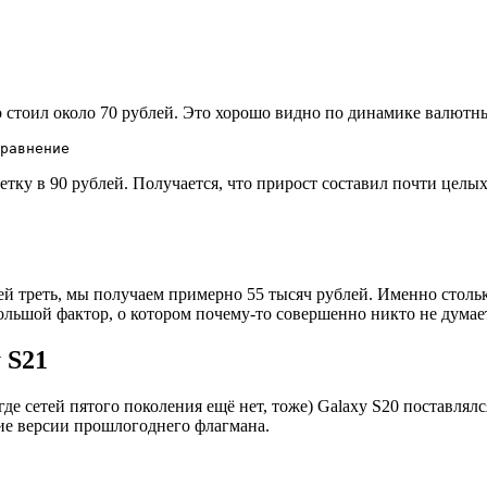
ро стоил около 70 рублей. Это хорошо видно по динамике валютн
равнение
метку в 90 рублей. Получается, что прирост составил почти целы
й треть, мы получаем примерно 55 тысяч рублей. Именно стольк
ольшой фактор, о котором почему-то совершенно никто не думае
 S21
 где сетей пятого поколения ещё нет, тоже) Galaxy S20 поставля
кие версии прошлогоднего флагмана.