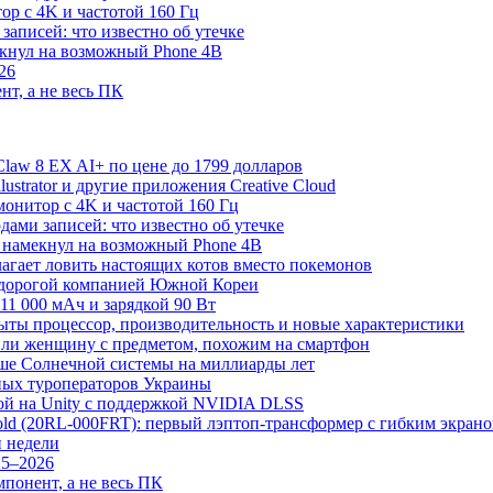
р с 4K и частотой 160 Гц
записей: что известно об утечке
екнул на возможный Phone 4B
26
нт, а не весь ПК
law 8 EX AI+ по цене до 1799 долларов
Illustrator и другие приложения Creative Cloud
онитор с 4K и частотой 160 Гц
дами записей: что известно об утечке
 намекнул на возможный Phone 4B
лагает ловить настоящих котов вместо покемонов
й дорогой компанией Южной Кореи
11 000 мАч и зарядкой 90 Вт
рыты процессор, производительность и новые характеристики
или женщину с предметом, похожим на смартфон
рше Солнечной системы на миллиарды лет
ных туроператоров Украины
грой на Unity с поддержкой NVIDIA DLSS
Fold (20RL-000FRT): первый лэптоп-трансформер с гибким экран
и недели
25–2026
понент, а не весь ПК