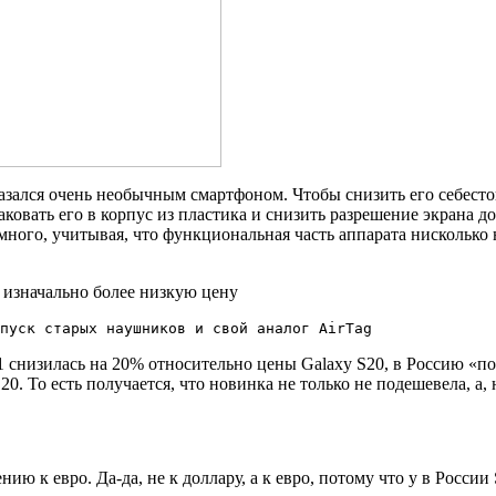
казался очень необычным смартфоном. Чтобы снизить его себест
паковать его в корпус из пластика и снизить разрешение экрана 
много, учитывая, что функциональная часть аппарата нисколько н
а изначально более низкую цену
пуск старых наушников и свой аналог AirTag
1 снизилась на 20% относительно цены Galaxy S20, в Россию «п
20. То есть получается, что новинка не только не подешевела, а,
ию к евро. Да-да, не к доллару, а к евро, потому что у в Росси