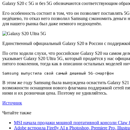
Galaxy S20 с 5G и без 5G обозначаются соответствующим обра
Его особенность состоит в том, что он позволяет поставлять 5
недёшево, то отказ него позволил Samsung сэкономить деньги
для нашего рынка был даже немного недооценён.
Единственный официальный Galaxy S20 в России с поддержкой
По сети ходили слухи, что российские Galaxy S20 на самом дел
указывает Galaxy S20 Ultra 5G, который продаётся у нас офици
пятого поколения, тогда как в описании остальных моделей нич
Samsung выпустила свой самый дешевый 5G-смартфон
В этом же году Samsung была вынуждена оснастить Galaxy S21 
возможности оснащения нового флагмана поддержкой сетей пято
ними и их розничная цена. Поэтому не удивляйтесь.
Источник
Читайте также
MSI начала продажи мощной портативной консоли Claw 8
Adobe встроила Firefly AI в Photoshop, Premiere Pro, Illust