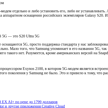
зом
G-модем отдельно и либо установить его, либо не устанавливать.
 на аппаратном оснащении российских экземпляров Galaxy S20. И
 5G — это S20 Ultra 5G
е оснащаются 5G, просто поддержка стандарта у нас заблокирова
ально. Мало того, что Samsung упоминает в его названии 5G, так
его такого нет. Разумеется, кроме американских версий на Snapd
процессором Exynos 2100, в котором 5G-модем является встроен
го поколения у Samsung не было. Это и привело к тому, что рас
 EX AI+ по цене до 1799 долларов
rator и другие приложения Creative Cloud