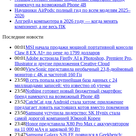
намекнул на возможный Phone 4B
Наушники AirPods: полный гид по всем моделям 2025–
2026
Апгрейд компьютера в 2026 году — когда менять
компонент, а не весь ПК
Последние новости
00:01
MSI начала продажи мощной портативной консоли
Claw 8 EX AI+ по цене до 1799 долларов
00:01
Adobe встроила Firefly AI в Photoshop, Premiere Pro,
Illustrator и другие приложения Creative Cloud
00:00
ViewSonic представила необычный 23,8-дюймовый
монитор с 4K и частотой 160 Гц
23:59
В сеть попала крупнейшая база данных с 24
миллиардами записей: что известно об утечке
23:58
Nothing готовит новый бюджетный смартфон:
бренд намекнул на возможный Phone 4B
23:52
CatchCat для Android стала хитом: приложение
предлагает ловить настоящих котов вместо покемонов
23:50
Samsung уступила лидерство: SK Hynix стала
самой дорогой компанией Южной Кореи
23:48
Honor представила X80 Pro Max с аккумулятором
на 11 000 мАч и зарядкой 90 Вт
23:47
Samsung Galaxy S26 FE появился в Geekbench: