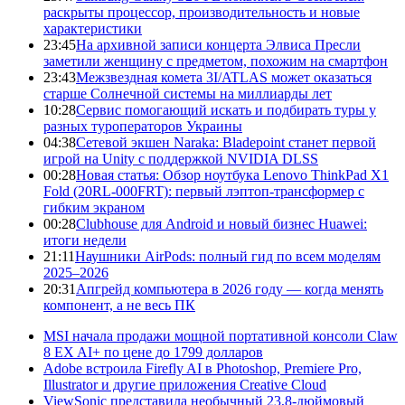
раскрыты процессор, производительность и новые
характеристики
23:45
На архивной записи концерта Элвиса Пресли
заметили женщину с предметом, похожим на смартфон
23:43
Межзвездная комета 3I/ATLAS может оказаться
старше Солнечной системы на миллиарды лет
10:28
Сервис помогающий искать и подбирать туры у
разных туроператоров Украины
04:38
Сетевой экшен Naraka: Bladepoint станет первой
игрой на Unity с поддержкой NVIDIA DLSS
00:28
Новая статья: Обзор ноутбука Lenovo ThinkPad X1
Fold (20RL-000FRT): первый лэптоп-трансформер с
гибким экраном
00:28
Clubhouse для Android и новый бизнес Huawei:
итоги недели
21:11
Наушники AirPods: полный гид по всем моделям
2025–2026
20:31
Апгрейд компьютера в 2026 году — когда менять
компонент, а не весь ПК
MSI начала продажи мощной портативной консоли Claw
8 EX AI+ по цене до 1799 долларов
Adobe встроила Firefly AI в Photoshop, Premiere Pro,
Illustrator и другие приложения Creative Cloud
ViewSonic представила необычный 23,8-дюймовый