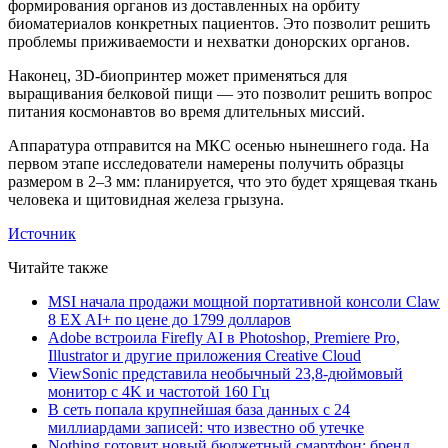
формирования органов из доставленных на орбиту
биоматериалов конкретных пациентов. Это позволит решить
проблемы приживаемости и нехватки донорских органов.
Наконец, 3D-биопринтер может применяться для
выращивания белковой пищи — это позволит решить вопрос
питания космонавтов во время длительных миссий.
Аппаратура отправится на МКС осенью нынешнего года. На
первом этапе исследователи намерены получить образцы
размером в 2–3 мм: планируется, что это будет хрящевая ткань
человека и щитовидная железа грызуна.
Источник
Читайте также
MSI начала продажи мощной портативной консоли Claw
8 EX AI+ по цене до 1799 долларов
Adobe встроила Firefly AI в Photoshop, Premiere Pro,
Illustrator и другие приложения Creative Cloud
ViewSonic представила необычный 23,8-дюймовый
монитор с 4K и частотой 160 Гц
В сеть попала крупнейшая база данных с 24
миллиардами записей: что известно об утечке
Nothing готовит новый бюджетный смартфон: бренд